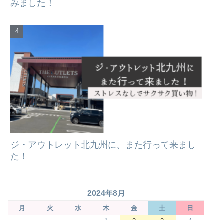
みました！
ジ・アウトレット北九州に、また行って来まし
た！
2024年8月
月
火
水
木
金
土
日