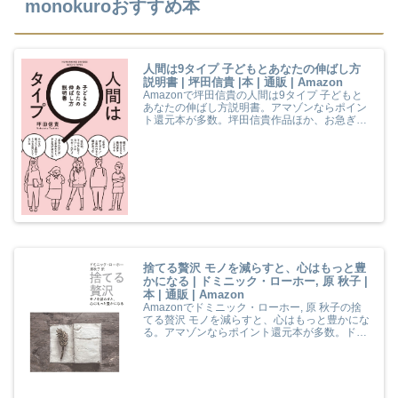
monokuroおすすめ本
人間は9タイプ 子どもとあなたの伸ばし方
説明書 | 坪田信貴 |本 | 通販 | Amazon
Amazonで坪田信貴の人間は9タイプ 子どもと
あなたの伸ばし方説明書。アマゾンならポイン
ト還元本が多数。坪田信貴作品ほか、お急ぎ便
対象商品は当日お届けも可能。また人間は9タ
イプ 子どもとあなたの伸ばし方説明書もアマゾ
ン配送商品なら通常配送無料。
捨てる贅沢 モノを減らすと、心はもっと豊
かになる | ドミニック・ローホー, 原 秋子 |
本 | 通販 | Amazon
Amazonでドミニック・ローホー, 原 秋子の捨
てる贅沢 モノを減らすと、心はもっと豊かにな
る。アマゾンならポイント還元本が多数。ドミ
ニック・ローホー, 原 秋子作品ほか、お急ぎ便
対象商品は当日お届けも可能。また捨てる贅沢
モノを減らすと、心はもっと豊かになるもアマ
ゾン配送商品なら通常配送無料。