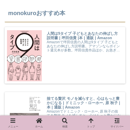
monokuroおすすめ本
人間は9タイプ 子どもとあなたの伸ばし方
説明書 | 坪田信貴 |本 | 通販 | Amazon
Amazonで坪田信貴の人間は9タイプ 子どもと
あなたの伸ばし方説明書。アマゾンならポイン
ト還元本が多数。坪田信貴作品ほか、お急ぎ便
対象商品は当日お届けも可能。また人間は9タ
イプ 子どもとあなたの伸ばし方説明書もアマゾ
ン配送商品なら通常配送無料。
捨てる贅沢 モノを減らすと、心はもっと豊
かになる | ドミニック・ローホー, 原 秋子 |
本 | 通販 | Amazon
Amazonでドミニック・ローホー, 原 秋子の捨
てる贅沢 モノを減らすと、心はもっと豊かにな
る。アマゾンならポイント還元本が多数。ドミ
ニック・ローホー, 原 秋子作品ほか、お急ぎ便
メニュー
ホーム
検索
トップ
サイドバー
対象商品は当日お届けも可能。また捨てる贅沢