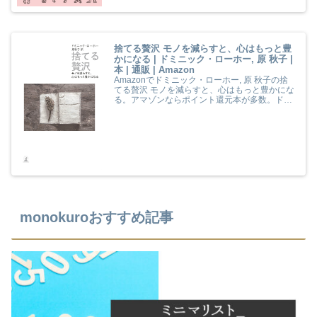
捨てる贅沢 モノを減らすと、心はもっと豊
かになる | ドミニック・ローホー, 原 秋子 |
本 | 通販 | Amazon
Amazonでドミニック・ローホー, 原 秋子の捨
てる贅沢 モノを減らすと、心はもっと豊かにな
る。アマゾンならポイント還元本が多数。ドミ
ニック・ローホー, 原 秋子作品ほか、お急ぎ便
対象商品は当日お届けも可能。また捨てる贅沢
モノを減らすと、心はもっと豊かになるもアマ
ゾン配送商品なら通常配送無料。
monokuroおすすめ記事