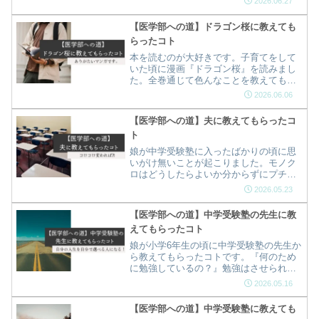
2026.06.27
【医学部への道】ドラゴン桜に教えても
らったコト
本を読むのが大好きです。子育てをして
いた頃に漫画『ドラゴン桜』を読みまし
た。全巻通じて色んなことを教えてもら
いました！モノクロが印象深いのは、
2026.06.06
「当たり前のコトを当たり前に出来るコ
トの意味」と「子供の成長する時期には
【医学部への道】夫に教えてもらったコ
個性があるコト」…
ト
娘が中学受験塾に入ったばかりの頃に思
いがけ無いことが起こりました。モノク
ロはどうしたらよいか分からずにプチパ
ニックです(^^;夫に相談したら…思いがけ
2026.05.23
ないことをアドバイスされました！
【医学部への道】中学受験塾の先生に教
えてもらったコト
娘が小学6年生の頃に中学受験塾の先生か
ら教えてもらったコトです。『何のため
に勉強しているの？』勉強はさせられて
いると思っていた親のモノクロには教え
2026.05.16
られなかったコトでした。医学部への道
に繋がっていました。ありがたい中学受
【医学部への道】中学受験塾に教えても
験塾の先生から教えてもらいました。