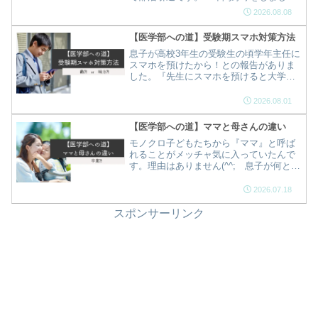
た。イチロウ選手の様に大リーガーなな
2026.08.08
るんだといって始めた野球の集大成が東
医体・西医体となりました。思いがけな
【医学部への道】受験期スマホ対策方法
いピリオドです(^^;今まで応援できて楽し
かったです。感謝！
息子が高校3年生の受験生の頃学年主任に
スマホを預けたから！との報告がありま
した。『先生にスマホを預けると大学受
験に合格する！』らしい…。直ぐに担任
の先から連絡が来て、コトの顛末を知る
2026.08.01
ことになりました！本当に医学部医学科
に合格しました～感謝です。
【医学部への道】ママと母さんの違い
モノクロ子どもたちから『ママ』と呼ば
れることがメッチャ気に入っていたんで
す。理由はありません(^^; 息子が何と言
おうが『ママ』と呼ばれたい！と思って
いたら勝手に『母さん』になっていまし
2026.07.18
た。
スポンサーリンク