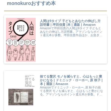
monokuroおすすめ本
人間は9タイプ 子どもとあなたの伸ばし方
説明書 | 坪田信貴 |本 | 通販 | Amazon
Amazonで坪田信貴の人間は9タイプ 子どもと
あなたの伸ばし方説明書。アマゾンならポイン
ト還元本が多数。坪田信貴作品ほか、お急ぎ便
対象商品は当日お届けも可能。また人間は9タ
イプ 子どもとあなたの伸ばし方説明書もアマゾ
ン配送商品なら通常配送無料。
捨てる贅沢 モノを減らすと、心はもっと豊
かになる | ドミニック・ローホー, 原 秋子 |
本 | 通販 | Amazon
Amazonでドミニック・ローホー, 原 秋子の捨
てる贅沢 モノを減らすと、心はもっと豊かにな
る。アマゾンならポイント還元本が多数。ドミ
ニック・ローホー, 原 秋子作品ほか、お急ぎ便
対象商品は当日お届けも可能。また捨てる贅沢
モノを減らすと、心はもっと豊かになるもアマ
ゾン配送商品なら通常配送無料。