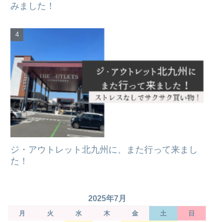
みました！
ジ・アウトレット北九州に、また行って来まし
た！
2025年7月
月
火
水
木
金
土
日