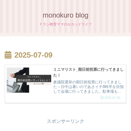
monokuro blog
Ｆラン教育ママのセカンドライフ
2025-07-09
ミニマリスト_期日前投票に行ってきまし
た！
参議院選挙の期日前投票に行ってきまし
た～日中は暑いのであさイチ8時半を目指
して会場に行ってきました。駐車場も会
場も並ぶこと無くあっという間に終了で
2025.07.09
す。投票終わったのでスッキリしまし
た！
スポンサーリンク