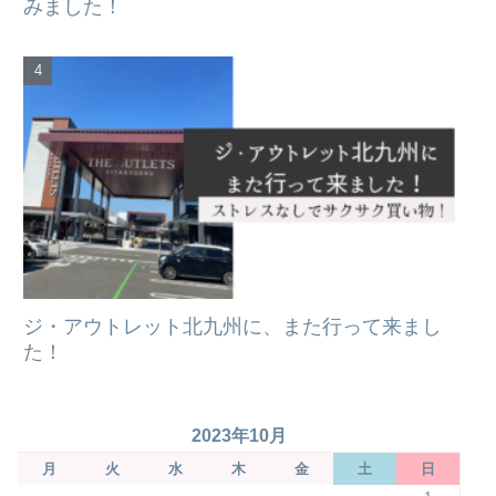
みました！
ジ・アウトレット北九州に、また行って来まし
た！
2023年10月
月
火
水
木
金
土
日