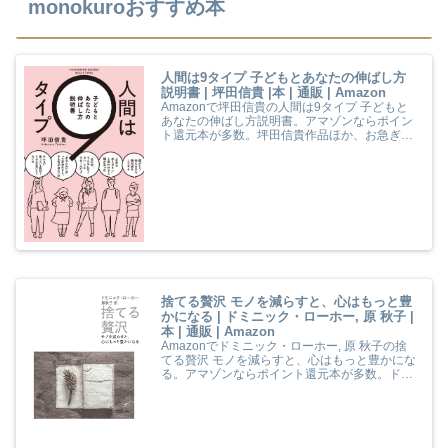
monokuroおすすめ本
人間は9タイプ 子どもとあなたの伸ばし方
説明書 | 坪田信貴 |本 | 通販 | Amazon
Amazonで坪田信貴の人間は9タイプ 子どもと
あなたの伸ばし方説明書。アマゾンならポイン
ト還元本が多数。坪田信貴作品ほか、お急ぎ便
対象商品は当日お届けも可能。また人間は9タ
イプ 子どもとあなたの伸ばし方説明書もアマゾ
ン配送商品なら通常配送無料。
捨てる贅沢 モノを減らすと、心はもっと豊
かになる | ドミニック・ローホー, 原 秋子 |
本 | 通販 | Amazon
Amazonでドミニック・ローホー, 原 秋子の捨
てる贅沢 モノを減らすと、心はもっと豊かにな
る。アマゾンならポイント還元本が多数。ドミ
ニック・ローホー, 原 秋子作品ほか、お急ぎ便
対象商品は当日お届けも可能。また捨てる贅沢
モノを減らすと、心はもっと豊かになるもアマ
ゾン配送商品なら通常配送無料。