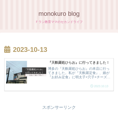
monokuro blog
Ｆラン教育ママのセカンドライフ
2023-10-13
『天麩羅処ひらお』に行ってきました！
博多の『天麩羅処ひらお』の本店に行っ
てきました。私が『天麩羅定食』、娘が
『お好み定食』に明太子+穴子+チーズを
オーダーしました。次々と運ばれてくる
揚げたての天麩羅、メチャメチャ美味し
2023.10.13
かったです。揚げたての天麩羅‼リピート
間違いなしです！
スポンサーリンク