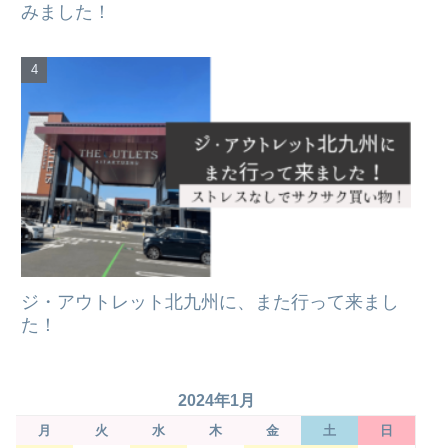
みました！
ジ・アウトレット北九州に、また行って来まし
た！
2024年1月
月
火
水
木
金
土
日