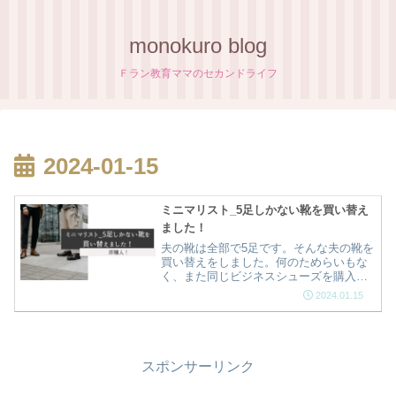
monokuro blog
Ｆラン教育ママのセカンドライフ
2024-01-15
ミニマリスト_5足しかない靴を買い替え
ました！
夫の靴は全部で5足です。そんな夫の靴を
買い替えをしました。何のためらいもな
く、また同じビジネスシューズを購入し
たんです‼夫のお気に入りのビジネスシュ
2024.01.15
ーズは、アシックスの『PEDARA（ぺダ
ラ）』です。とっても歩きやすいそうな
んですが…
スポンサーリンク