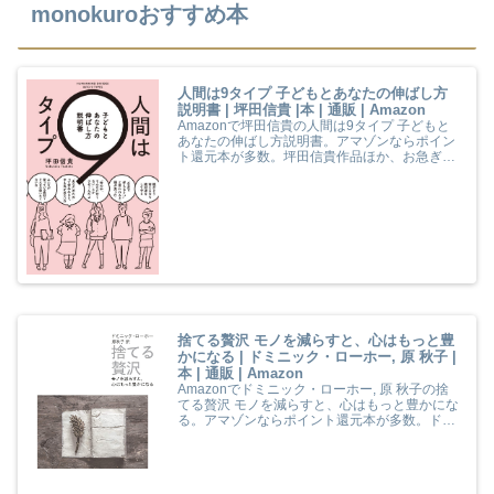
monokuroおすすめ本
人間は9タイプ 子どもとあなたの伸ばし方
説明書 | 坪田信貴 |本 | 通販 | Amazon
Amazonで坪田信貴の人間は9タイプ 子どもと
あなたの伸ばし方説明書。アマゾンならポイン
ト還元本が多数。坪田信貴作品ほか、お急ぎ便
対象商品は当日お届けも可能。また人間は9タ
イプ 子どもとあなたの伸ばし方説明書もアマゾ
ン配送商品なら通常配送無料。
捨てる贅沢 モノを減らすと、心はもっと豊
かになる | ドミニック・ローホー, 原 秋子 |
本 | 通販 | Amazon
Amazonでドミニック・ローホー, 原 秋子の捨
てる贅沢 モノを減らすと、心はもっと豊かにな
る。アマゾンならポイント還元本が多数。ドミ
ニック・ローホー, 原 秋子作品ほか、お急ぎ便
対象商品は当日お届けも可能。また捨てる贅沢
モノを減らすと、心はもっと豊かになるもアマ
ゾン配送商品なら通常配送無料。