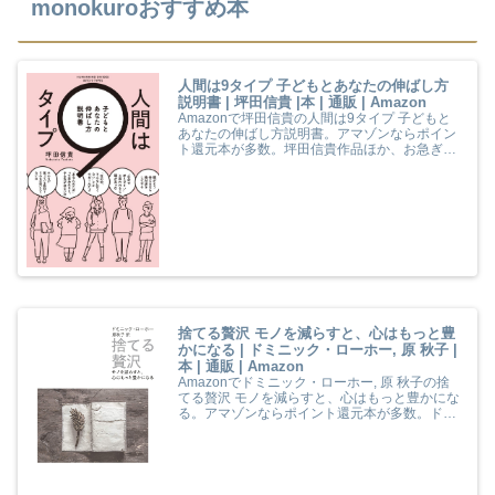
monokuroおすすめ本
人間は9タイプ 子どもとあなたの伸ばし方
説明書 | 坪田信貴 |本 | 通販 | Amazon
Amazonで坪田信貴の人間は9タイプ 子どもと
あなたの伸ばし方説明書。アマゾンならポイン
ト還元本が多数。坪田信貴作品ほか、お急ぎ便
対象商品は当日お届けも可能。また人間は9タ
イプ 子どもとあなたの伸ばし方説明書もアマゾ
ン配送商品なら通常配送無料。
捨てる贅沢 モノを減らすと、心はもっと豊
かになる | ドミニック・ローホー, 原 秋子 |
本 | 通販 | Amazon
Amazonでドミニック・ローホー, 原 秋子の捨
てる贅沢 モノを減らすと、心はもっと豊かにな
る。アマゾンならポイント還元本が多数。ドミ
ニック・ローホー, 原 秋子作品ほか、お急ぎ便
対象商品は当日お届けも可能。また捨てる贅沢
モノを減らすと、心はもっと豊かになるもアマ
ゾン配送商品なら通常配送無料。