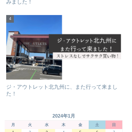
みました！
ジ・アウトレット北九州に、また行って来まし
た！
2024年1月
月
火
水
木
金
土
日