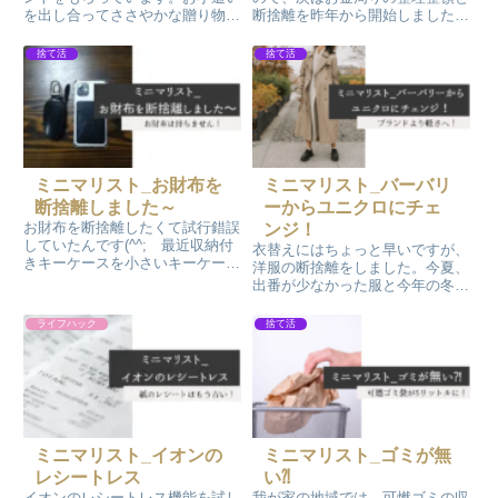
を出し合ってささやかな贈り物は
断捨離を昨年から開始しました～
至福の喜びだったのですが…昨年
昨年FP3級を取得しました。更に
から娘が働き出して明らかに予算
知識を得るためにFP2級を受験し
捨て活
捨て活
額が増加してプレゼントが豪華に
ました！先日合格発表があり、合
なりました‼そこでモノクロひら
格しました～
めきました～
ミニマリスト_お財布を
ミニマリスト_バーバリ
断捨離しました～
ーからユニクロにチェ
お財布を断捨離したくて試行錯誤
ンジ！
していたんです(^^; 最近収納付
衣替えにはちょっと早いですが、
きキーケースを小さいキーケース
洋服の断捨離をしました。今夏、
に変えたんです！お財布の機能が
出番が少なかった服と今年の冬に
必要なくなったからです！お財布
向けて着ない服たちです。処分の
の断捨離です！スマホと小さいキ
基準は「軽くて手洗いができるこ
ライフハック
捨て活
ーケースでお出かけできるように
と」で、お気に入りのバーバリー
なりました。
のベストもユニクロのパフテック
キルティングベストにチェンジで
す！
ミニマリスト_イオンの
ミニマリスト_ゴミが無
レシートレス
い⁈
イオンのレシートレス機能を試し
我が家の地域では、可燃ゴミの収