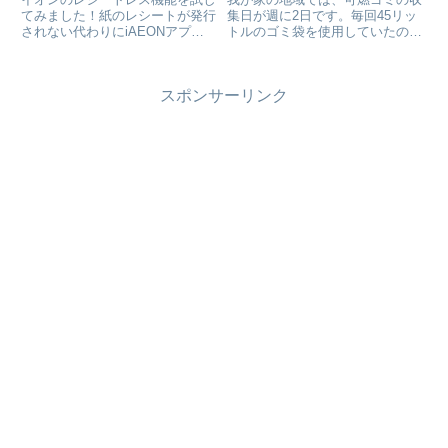
てみました！紙のレシートが発行
集日が週に2日です。毎回45リッ
されない代わりにiAEONアプリ
トルのゴミ袋を使用していたので
内で電子レシートが発行されま
すが、近頃、気がついたら5リッ
す。紙のレシートはありませんが
トルのゴミ袋になっていました。
記録がスマホで管理できるのでメ
夫婦2人暮らしになったのが原因
スポンサーリンク
ッチャ便利です！ペーパーレスで
ですが、ゴミの量が減って「ゴミ
紙ごみも無くなります！
出し」の家事が随分楽になりまし
た！