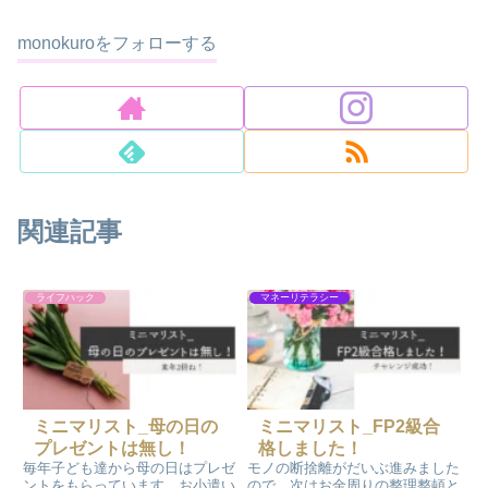
monokuroをフォローする
関連記事
ライフハック
マネーリテラシー
ミニマリスト_母の日の
ミニマリスト_FP2級合
プレゼントは無し！
格しました！
毎年子ども達から母の日はプレゼ
モノの断捨離がだいぶ進みました
ントをもらっています。お小遣い
ので、次はお金周りの整理整頓と