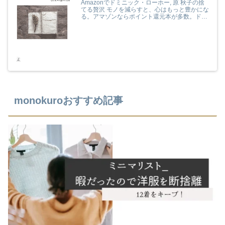
Amazonでドミニック・ローホー, 原 秋子の捨
てる贅沢 モノを減らすと、心はもっと豊かにな
る。アマゾンならポイント還元本が多数。ドミ
ニック・ローホー, 原 秋子作品ほか、お急ぎ便
対象商品は当日お届けも可能。また捨てる贅沢
モノを減らすと、心はもっと豊かになるもアマ
ゾン配送商品なら通常配送無料。
monokuroおすすめ記事