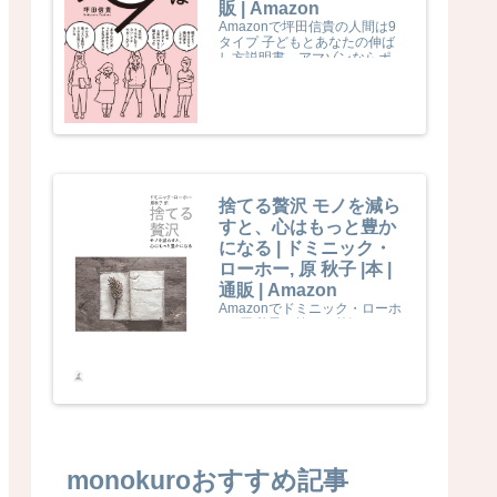
販 | Amazon
Amazonで坪田信貴の人間は9
タイプ 子どもとあなたの伸ば
し方説明書。アマゾンならポイ
ント還元本が多数。坪田信貴作
品ほか、お急ぎ便対象商品は当
日お届けも可能。また人間は9
タイプ 子どもとあなたの伸ば
し方説明書もアマゾン配送商品
なら通常配送無料。
捨てる贅沢 モノを減ら
すと、心はもっと豊か
になる | ドミニック・
ローホー, 原 秋子 |本 |
通販 | Amazon
Amazonでドミニック・ローホ
ー, 原 秋子の捨てる贅沢 モノを
減らすと、心はもっと豊かにな
る。アマゾンならポイント還元
本が多数。ドミニック・ローホ
ー, 原 秋子作品ほか、お急ぎ便
対象商品は当日お届けも可能。
また捨てる贅沢 モノを減らす
と、心はもっと豊かになるもア
マゾン配送商品なら通常配送無
料。
monokuroおすすめ記事