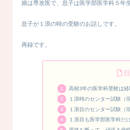
娘は専攻医で、息子は医学部医学科５年
息子が１浪の時の受験のお話しです。
再録です。
高校3年の医学科受験は
１浪時のセンター試験（
１浪目のセンター試験（
１浪目も医学部医学科だ
退路を断って、頑張る覚