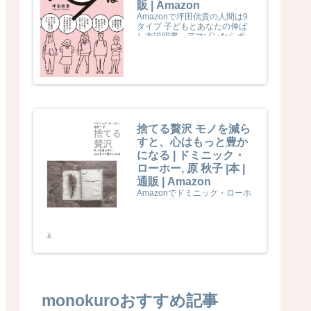
販 | Amazon
Amazonで坪田信貴の人間は9
タイプ 子どもとあなたの伸ば
し方説明書。アマゾンならポイ
ント還元本が多数。坪田信貴作
品ほか、お急ぎ便対象商品は当
日お届けも可能。また人間は9
タイプ 子どもとあなたの伸ば
し方説明書もアマゾン配送商品
なら通常配送無料。
捨てる贅沢 モノを減ら
すと、心はもっと豊か
になる | ドミニック・
ローホー, 原 秋子 |本 |
通販 | Amazon
Amazonでドミニック・ローホ
ー, 原 秋子の捨てる贅沢 モノを
減らすと、心はもっと豊かにな
る。アマゾンならポイント還元
本が多数。ドミニック・ローホ
ー, 原 秋子作品ほか、お急ぎ便
対象商品は当日お届けも可能。
また捨てる贅沢 モノを減らす
と、心はもっと豊かになるもア
マゾン配送商品なら通常配送無
料。
monokuroおすすめ記事