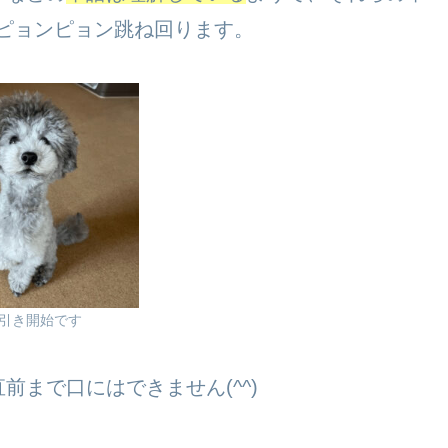
、ピョンピョン跳ね回ります。
引き開始です
まで口にはできません(^^)