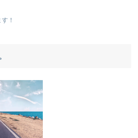
ます！
。