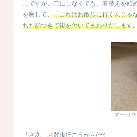
…ですが、口にしなくても、着替えを始
を察して、
「これはお散歩に行くんじゃな
ちた顔つきで後を付いてまわりだします
ずーっと後
「さあ、お散歩行こうか～(^^)」