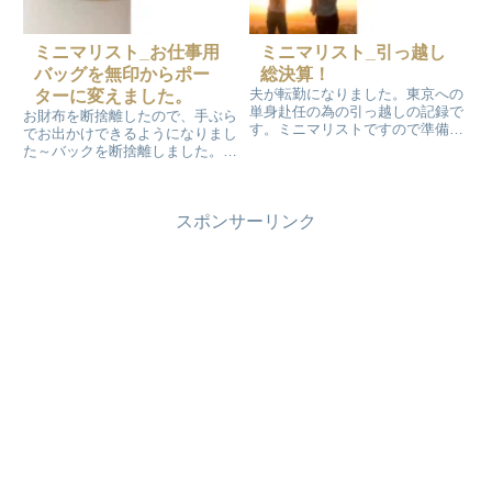
ミニマリスト_お仕事用
ミニマリスト_引っ越し
バッグを無印からポー
総決算！
夫が転勤になりました。東京への
ターに変えました。
単身赴任の為の引っ越しの記録で
お財布を断捨離したので、手ぶら
す。ミニマリストですので準備
でお出かけできるようになりまし
は、生活する為に必要最低限のモ
た～バックを断捨離しました。残
ノ＋趣味のゴルフ用品のみです。
したバックは全部で5個です。お
自家用車も処分して…
仕事用の無印の帆布 2WAYトー
トバッグ（ブラック21L)を使用し
スポンサーリンク
ていたんですが、『ポーター ク
リーム』トートバッグ（ブラッ
ク）コンパクトサイズに変更しま
した～