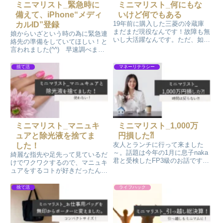
ミニマリスト_緊急時に
ミニマリスト_何にもな
備えて、iPhone“メディ
いけど何でもある
19年前に購入した三菱の冷蔵庫
カルID”登録
まだまだ現役なんです！故障も無
娘からいざという時の為に緊急連
いし大活躍なんです。ただ、如何
絡先の準備をしていてほしい！と
せんサイズがデカい！子育てして
言われました(^^) 早速調べまし
いた頃と違って今は一人暮らしで
てiPhone“メディカルID”登録して
す。夫が帰省した時も使い勝手と
みたんです。やり方はYouTubeを
捨て活
マネーリテラシー
しては変化なしなので…。小さい
参考にしました。登録したスクシ
冷蔵庫を買い直したくなってきま
ョを家族に共有もしました。
した～
ミニマリスト_マニュキ
ミニマリスト_1,000万
ュアと除光液を捨てま
円損した⁈
友人とランチに行って来ました
した！
～。話題は今年の1月に息子naka
綺麗な指先や足先って見ているだ
君と受検したFP3級のお話です。
けでワクワクするので、マニュキ
FP3級を受験するにあたって、お
ュアをするコトが好きだったんで
金周りの勉強ができたことをお話
すが、めんどくさくなってきまし
したんです！そして、30年に渡
た💧今年の夏は１回もすることが
捨て活
ライフハック
って損した金額のお話も…1千万
無かったので、マニュキュア全捨
円近い金額損した～💧
てしました！コットンも除光液も
捨てました。