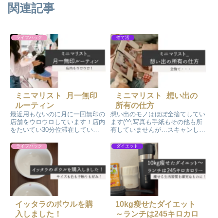
関連記事
ライフハック
捨て活
ミニマリスト_月一無印
ミニマリスト_想い出の
ルーティン
所有の仕方
最近用もないのに月に一回無印の
想い出のモノはほぼ全捨てしてい
店舗をウロウロしています！店内
ます(^^;写真も手紙もその他も所
をたいてい30分位滞在している
有していませんが…スキャンして
感じです。そうすると思いがけず
PDF化してパソコン内で見ること
面白そうな商品を発見します(^^)/
ができます。バックアップとして
ライフハック
ダイエット
ついお試しに購入してしまうので
USBを準備していますが、万が
すが…。購入大成功のモノは『ル
一の地震に備えて他県にいる娘に
ームサンダル・鼻緒（グレー）』
もバックアップを…
『ポリプロピレン歯ブラシケー
ス』『ポリプロピレン小物ケー
ス・S』
イッタラのボウルを購
10kg瘦せたダイエット
入しました！
～ランチは245キロカロ