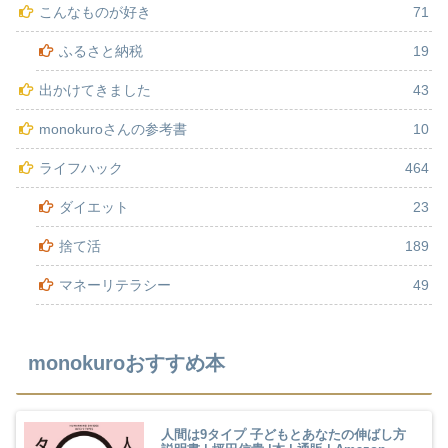
こんなものが好き
71
ふるさと納税
19
出かけてきました
43
monokuroさんの参考書
10
ライフハック
464
ダイエット
23
捨て活
189
マネーリテラシー
49
monokuroおすすめ本
人間は9タイプ 子どもとあなたの伸ばし方