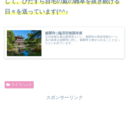
して、ひたすら自宅の庭の雑草を抜き続ける
日々を送っています(^^♪
銀閣寺 | 臨済宗相国寺派
正式名称を東山慈照寺といい、相国寺の塔頭寺院の一つ。
名の由来は金閣寺に対し、銀閣寺と称せられることとなっ
たといわれています。
ライフハック
スポンサーリンク