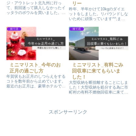
ジ・アウトレット北九州に行っ
リー
て、前回迷って購入しなかったイ
昨年、半年かけて10kgのダイエ
ッタラのボウルを買いました。サ
ットをしました。リバウンドしな
イズも色も手触りも好みです。フ
いために頑張っています^^;まず
レームが特徴的でとっても持ち易
はダイエットのための生活習慣の
く大満足です。また、自宅で使用
変更を続けています。主には愛犬
捨て活
捨て活
しているコペンハーゲンと同じお
atoちゃんとのお散歩。スマート
皿を娘にプレゼントしました。
リングでの睡眠測定。オートミー
ルをお米に置き替えた食生活で
す。
ミニマリスト_今年のお
ミニマリスト_有料ごみ
正月の過ごし方
回収車に来てもらいま
年賀状もお正月のしつらえをする
した！
コトを数年前から止めています。
大型収納を断捨離することにしま
最近のお正月は、豪華ホテルで食
した！大型収納を処分する為に市
事を楽しんでいます。ですので、
町村の有料不燃物回収車に来てい
お正月の事前準備は「ホテルの事
ただくことにしたんです。せっか
前予約」と「お年玉の用意」、
くなので、ついでに倉庫の片付け
「お年賀用のお菓子の準備」だけ
をして、要らなくなったガーデニ
です。
スポンサーリンク
ング関連のモノの処分もすること
にしました～スッキリしました！