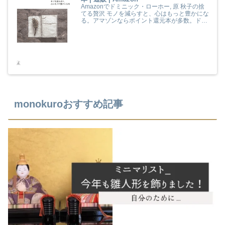
Amazonでドミニック・ローホー, 原 秋子の捨
てる贅沢 モノを減らすと、心はもっと豊かにな
る。アマゾンならポイント還元本が多数。ドミ
ニック・ローホー, 原 秋子作品ほか、お急ぎ便
対象商品は当日お届けも可能。また捨てる贅沢
モノを減らすと、心はもっと豊かになるもアマ
ゾン配送商品なら通常配送無料。
monokuroおすすめ記事