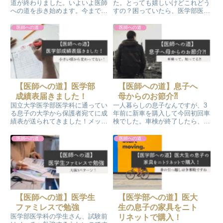
道が終わりました。いよいよ医師
た。とっても嬉しいけどこれどう
への道を歩き始めます。今まで娘
すの？困っていたら、医学部医学
が歩いてきた医学部への道をただ
科の学生の娘と息子が２人で協力
後ろから応援することしか出来な
して大きなブリをマルマル1匹捌
医師への道
医師への道
かったモノクロですが、娘のお陰
いて、お刺身やらカマやら綺麗に
でいろんな世界を知ることがで
作ってくれてお掃除まで完璧でし
き、モノクロも成長できました
た。手際が良くて、感心すること
(^^)
しきりです。
【医師への道】医学部
【医師への道】息子へ
成績表届きました！
母からのお節介⁈
国立大学医学部医学科に通ってい
一人暮らしの息子なんですが、3
る息子の大学から保護者宛てに成
年前に新車を購入して今回初回車
績表が送られてきました！メッチ
検でした。車検が終了したら、か
ャ久し振りです！さっそく保護者
かった費用を息子の口座に振り込
のモノクロが成績表を見てみます
む段取りだったんですが、つい連
医師への道
医師への道
が…よくわかんない(^^; 出来た
絡しちゃいました(^^; 『相見積
ら6年ストレートで卒業して国試
りするんだよ~、お支払いは終了
受かって欲しい！
後だよ～』
【医師への道】医学生
【医学部への道】医大
ファミレスで勉強
生の息子の家具をニト
医学部医学科の学生さん、試験前
リネットで購入！