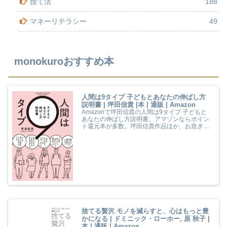
捨て活
188
マネーリテラシー
49
monokuroおすすめ本
人間は9タイプ 子どもとあなたの伸ばし方
説明書 | 坪田信貴 |本 | 通販 | Amazon
Amazonで坪田信貴の人間は9タイプ 子どもと
あなたの伸ばし方説明書。アマゾンならポイン
ト還元本が多数。坪田信貴作品ほか、お急ぎ便
対象商品は当日お届けも可能。また人間は9タ
イプ 子どもとあなたの伸ばし方説明書もアマゾ
ン配送商品なら通常配送無料。
捨てる贅沢 モノを減らすと、心はもっと豊
かになる | ドミニック・ローホー, 原 秋子 |
本 | 通販 | Amazon