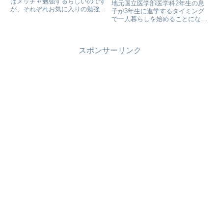
はメッチャ勉強するらしいのです
地元国立医学部医学科2年生の息
が、それぞれお気に入りの勉強す
子が3年生に進学するタイミング
る場所があるらしいんです。娘
で一人暮らしを始めることになり
sakiちゃんは学校の図書館。息子
ました。なるべく低予算で新生活
naka君はファミレスやスタバの
を計画します。家具はニトリネッ
ざわついた所での勉強するのがお
トで購入することにしましたが、
気に入りだそうで…
スポンサーリンク
すでに希望配達日がほぼ埋まって
いました。春の引っ越しは争奪戦
ですねぇ！