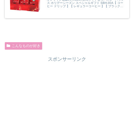
ス ホリデーシーズン スペシャルギフト SBH-30A【 コー
ヒー ドリップ 】【 レギュラーコーヒー 】【 ブラックコ
ーヒー 】【 個包装 】を ホーム＆キッチンストアで、い
つでもお安く。当日お急ぎ便対象商品は、当日お届け可能
です。アマゾン配Readmore...
こんなものが好き
スポンサーリンク