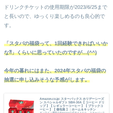
ドリンクチケットの使用期限が2023/6/25まで
と長いので、ゆっくり楽しめるのも良心的で
す。
「スタバの福袋って、1回経験できればいいか
な⁈」くらいに思っていたのですが…(^^)
今年の暮れにはまた、2024年スタバの福袋の
抽選に申し込みそうな予感がします。
Amazon.co.jp: スターバックス ホリデーシーズ
ン スペシャルギフト SBH-30A【 コーヒー ドリ
ップ 】【 レギュラーコーヒー 】【 ブラックコ
ーヒー 】【 個包装 】 : ホーム＆キッチン
オンライン通販のAmazon公式サイトなら、スターバック