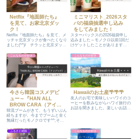
Netflix『地面師たち』
ミニマリスト_2026スタ
を見て、お家北京ダッ
バの福袋抽選申し込み
ク！
をしてみました！
Netflix『地面師たち』を見て、メ
スターバックスの2026福袋申し
ッチャ北京ダックが食べたくなり
込みました～モノクロ以前1回だ
ました(^^)/ チラッと北京ダック
けゲットしたことがあります
が映ったんです。山盛り食べた
(^^)/ 今年のエコバックがメッチ
い。業務スーパーに行って準備に
ャ好みなので家族総出で抽選申し
こんなものが好き
こんなものが好き
取りかかります！オーブンで1時
込みをしました！
間焼いてでき上がりです！以外に
簡単にお家で頂けました～
今さら韓国コスメデビ
Hawaiiのお土産🌴🌴🌴
友人のお宅で美味しいハワイのコ
ュー～『HAN ALL
ーヒーを飲みながらハワイ旅行の
BROW CARA（アイブ
お話を聞きました。楽しいお話を
韓流ブームがきて、もうずいぶん
ロウ）』
聞いているとモノクロまで楽しい
経ちますが、今までブームと全く
気持ちになります。旅行行くのい
無縁だったモノクロです^^;そん
いですよね～。甘い香りがする美
なモノクロに娘が韓国コスメを激
味しいコーヒーをお土産に頂きま
推ししてきました。試しに使って
ふるさと納税
こんなものが好き
した。
みたら、“とってもいい!!”買って