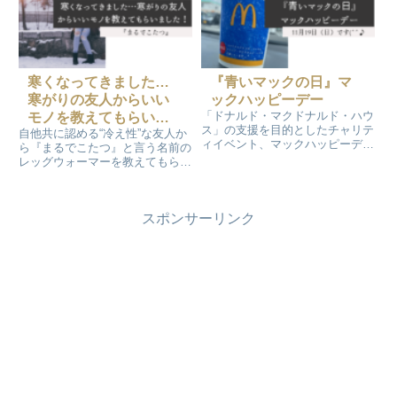
もらっちゃいました。『HAN
ALL BROW CARA（アイブロ
ウ）』
寒くなってきました…
『青いマックの日』マ
寒がりの友人からいい
ックハッピーデー
「ドナルド・マクドナルド・ハウ
モノを教えてもらいま
ス」の支援を目的としたチャリテ
自他共に認める“冷え性”な友人か
した！
ィイベント、マックハッピーデー
ら『まるでこたつ』と言う名前の
『青いマックの日』が今年もあり
レッグウォーマーを教えてもらい
ます。モノクロはこの日にハッピ
ました(^^) 試しにAmazonで購
ーセットを頂くのをとても楽しみ
入してみたのです……。そして先
にしているんです(^^♪今年は朝マ
日、ふるさと納税で頂いた『肩用
ックに行こうかな～
スポンサーリンク
湯たんぽ』この2つの寒さ対策を
今年は導入です！！