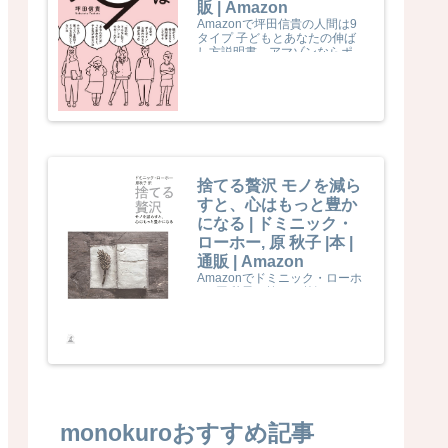
販 | Amazon
Amazonで坪田信貴の人間は9
タイプ 子どもとあなたの伸ば
し方説明書。アマゾンならポイ
ント還元本が多数。坪田信貴作
品ほか、お急ぎ便対象商品は当
日お届けも可能。また人間は9
タイプ 子どもとあなたの伸ば
し方説明書もアマゾン配送商品
なら通常配送無料。
捨てる贅沢 モノを減ら
すと、心はもっと豊か
になる | ドミニック・
ローホー, 原 秋子 |本 |
通販 | Amazon
Amazonでドミニック・ローホ
ー, 原 秋子の捨てる贅沢 モノを
減らすと、心はもっと豊かにな
る。アマゾンならポイント還元
本が多数。ドミニック・ローホ
ー, 原 秋子作品ほか、お急ぎ便
対象商品は当日お届けも可能。
また捨てる贅沢 モノを減らす
と、心はもっと豊かになるもア
マゾン配送商品なら通常配送無
料。
monokuroおすすめ記事