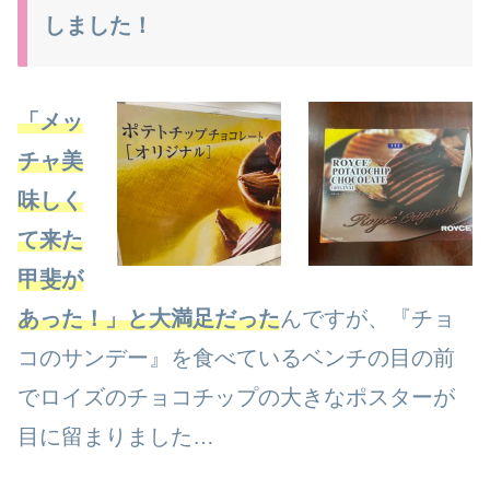
しました！
「
メッ
チャ美
味しく
て来た
甲斐が
あった！」と大満足だった
んですが、『チョ
コのサンデー』を食べているベンチの目の前
でロイズのチョコチップの大きなポスターが
目に留まりました…