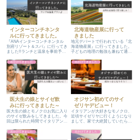
インターコンチネンタ
北海道物産展に行って
ルに行ってきました。
きました
『ANAインターコンチネンタル
地元デパートで行われている『北
別府リゾート＆スパ』に行ってき
海道物産展』に行ってきました。
ました!!ランチと温泉を事前予約
子どもの地理の勉強も兼ねて通っ
です。眺めの良いレストランでの
ていた各地の物産展。美味しい物
豪華な食事と絶景の露天風呂の温
を買って、全国各地の勉強もでき
出かけてきました
出かけてきました
泉でした。非日常の休日を存分に
て一挙両得！今回は食べたことの
楽しみました～来年も絶対行こう
ない物を探して１人でお買い物を
と決めました(^^♪
しました。『ざんぎ』『ルイベ
漬』『駒ヶ岳プリン』買いまし
た。
医大生の娘とサイゼ飲
オジサン初めてのサイ
みに行ってきました～
ゼリヤデビュー！
医大生の娘とモノクロお気に入り
イタリアンが大好きなモノクロ、
のサイゼ飲みをしてきました。今
近頃サイゼリヤに行くようになり
回は限られた時間でイタリアンと
まして、家で大絶賛していたら、
ワインを堪能しました。娘の残り
サイゼリヤに行ったことの無いモ
少ない大学生活の満喫計画で会話
ノクロ夫が一度行ってみたい！オ
出かけてきました
出かけてきました
が弾み、短時間でしたが、相変わ
ジサンのサイゼリヤデビューです