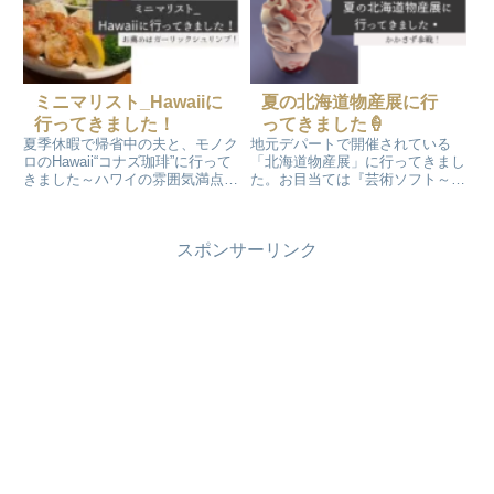
らずとっても楽しい一時でした。
(^^)楽しい食事はあっという間で
サイゼリヤのこんな雰囲気が大好
したが、2人合わせて6千円也。
きです。
豪遊⁈
ミニマリスト_Hawaiiに
夏の北海道物産展に行
行ってきました！
ってきました🍦
夏季休暇で帰省中の夫と、モノク
地元デパートで開催されている
ロのHawaii“コナズ珈琲”に行って
「北海道物産展」に行ってきまし
きました～ハワイの雰囲気満点の
た。お目当ては『芸術ソフト～
店内で美味しいご飯を食べてきま
苺』のソフトクリームです！前回
した！ゆっくりコナズ珈琲での時
購入して気に入った『ルイベ』も
間を楽しんだ後は、愛犬atoちゃ
ゲットです。そして今回も今まで
スポンサーリンク
んにお土産を購入して帰宅です
食べたコトがないものを購入して
(^^)/
みました。楽しかった～。