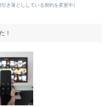
動引き落とししている契約を変更中）
た！