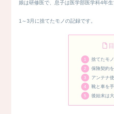
娘は研修医で、息子は医学部医学科4年生
1～3月に捨てたモノの記録です。
捨てたモ
保険契約
アンテナ
靴と車を
後始末は大