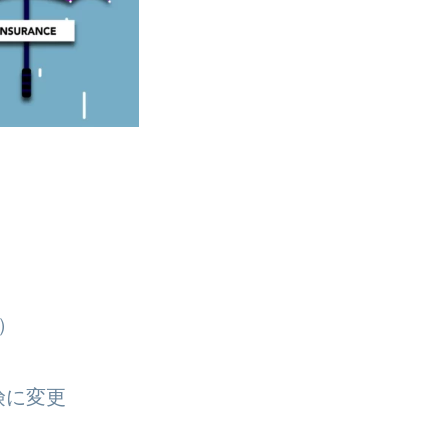
）
険に変更