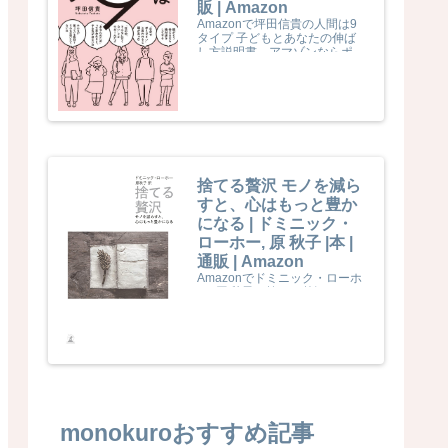
販 | Amazon
Amazonで坪田信貴の人間は9
タイプ 子どもとあなたの伸ば
し方説明書。アマゾンならポイ
ント還元本が多数。坪田信貴作
品ほか、お急ぎ便対象商品は当
日お届けも可能。また人間は9
タイプ 子どもとあなたの伸ば
し方説明書もアマゾン配送商品
なら通常配送無料。
捨てる贅沢 モノを減ら
すと、心はもっと豊か
になる | ドミニック・
ローホー, 原 秋子 |本 |
通販 | Amazon
Amazonでドミニック・ローホ
ー, 原 秋子の捨てる贅沢 モノを
減らすと、心はもっと豊かにな
る。アマゾンならポイント還元
本が多数。ドミニック・ローホ
ー, 原 秋子作品ほか、お急ぎ便
対象商品は当日お届けも可能。
また捨てる贅沢 モノを減らす
と、心はもっと豊かになるもア
マゾン配送商品なら通常配送無
料。
monokuroおすすめ記事