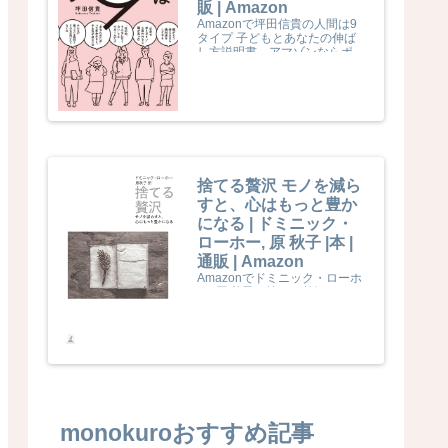
販 | Amazon
Amazonで坪田信貴の人間は9
タイプ 子どもとあなたの伸ば
し方説明書。アマゾンならポイ
ント還元本が多数。坪田信貴作
品ほか、お急ぎ便対象商品は当
日お届けも可能。また人間は9
タイプ 子どもとあなたの伸ば
し方説明書もアマゾン配送商品
なら通常配送無料。
捨てる贅沢 モノを減ら
すと、心はもっと豊か
になる | ドミニック・
ローホー, 原 秋子 |本 |
通販 | Amazon
Amazonでドミニック・ローホ
ー, 原 秋子の捨てる贅沢 モノを
減らすと、心はもっと豊かにな
る。アマゾンならポイント還元
本が多数。ドミニック・ローホ
ー, 原 秋子作品ほか、お急ぎ便
対象商品は当日お届けも可能。
また捨てる贅沢 モノを減らす
と、心はもっと豊かになるもア
マゾン配送商品なら通常配送無
料。
monokuroおすすめ記事