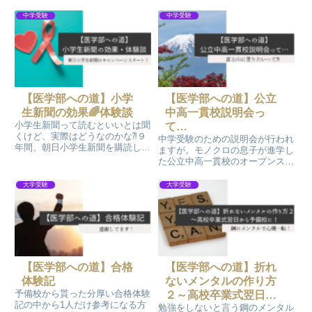
中学受験
中学受験
【医学部への道】小学
【医学部への道】公立
生新聞の効果🌈体験談
中高一貫校説明会っ
小学生新聞って読むといいとは聞
て…
くけど、実際はどうなのかな⁈９
中学受験のための説明会が行われ
年間、朝日小学生新聞を購読した
ますが。モノクロの息子が進学し
我が家の体験談です！あくまで
た公立中高一貫校のオープンスク
も、モノクロ家における小学生新
ールには興味のない息子は参加せ
聞の効果のお話しですが、費用対
ずに、親のモノクロのみが参加し
大学受験
大学受験
効果も大満足ですので、一度購読
ました^^;そこで頂いたパンフレ
お薦めします(^^)
ットを見て息子が受検を決めまし
た。ダメもとで行って良かったお
話しです！
【医学部への道】合格
【医学部への道】折れ
体験記
ないメンタルの作り方
予備校から貰った分厚い合格体験
２～高校卒業式翌日か
記の中から1人だけ参考になる方
勉強をしないと言う鋼のメンタル
ら予備校に！