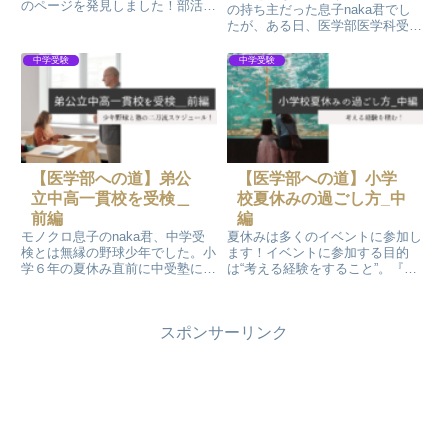
のページを発見しました！部活に
の持ち主だった息子naka君でし
かまけて勉強しなかった息子とそ
たが、ある日、医学部医学科受験
っくりな人を発見です。思わずポ
を決意しました。その日から合格
ストイットを貼って保存です
目指して、その鋼のメンタルで全
中学受験
中学受験
(^^; 息子が浪人中は、何回も読
てのことに立ち向かい出します。
み返しました～
高校卒業式の翌日から予備校の自
習室に通い出しました！
【医学部への道】弟公
【医学部への道】小学
立中高一貫校を受検＿
校夏休みの過ごし方_中
前編
編
モノクロ息子のnaka君、中学受
夏休みは多くのイベントに参加し
検とは無縁の野球少年でした。小
ます！イベントに参加する目的
学６年の夏休み直前に中受塾に行
は“考える経験をすること”。『ベ
くことになります。少年野球と塾
ネッセが見た教育と学力』を読ん
の二刀流スケジュールでした。軸
でモノクロが出した答えの1つで
足は完全に少年野球です。公立中
す。時間のたっぷりある小学生の
スポンサーリンク
高一貫校受検を決める前のお話し
夏休みに考える経験を積みます。
です。
もちろん楽しいから続いたと思い
ます。