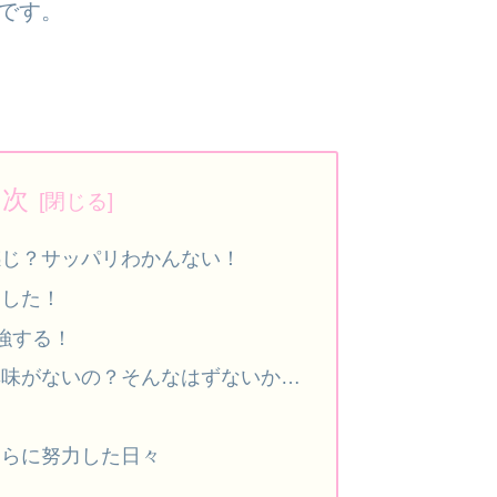
です。
目次
感じ？サッパリわかんない！
ました！
強する！
興味がないの？そんなはずないか…
～
すらに努力した日々