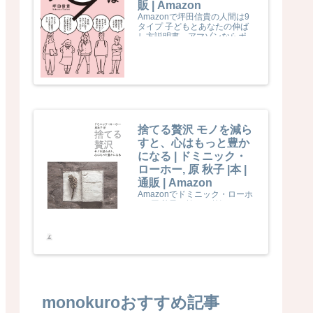
販 | Amazon
Amazonで坪田信貴の人間は9
タイプ 子どもとあなたの伸ば
し方説明書。アマゾンならポイ
ント還元本が多数。坪田信貴作
品ほか、お急ぎ便対象商品は当
日お届けも可能。また人間は9
タイプ 子どもとあなたの伸ば
し方説明書もアマゾン配送商品
なら通常配送無料。
捨てる贅沢 モノを減ら
すと、心はもっと豊か
になる | ドミニック・
ローホー, 原 秋子 |本 |
通販 | Amazon
Amazonでドミニック・ローホ
ー, 原 秋子の捨てる贅沢 モノを
減らすと、心はもっと豊かにな
る。アマゾンならポイント還元
本が多数。ドミニック・ローホ
ー, 原 秋子作品ほか、お急ぎ便
対象商品は当日お届けも可能。
また捨てる贅沢 モノを減らす
と、心はもっと豊かになるもア
マゾン配送商品なら通常配送無
料。
monokuroおすすめ記事