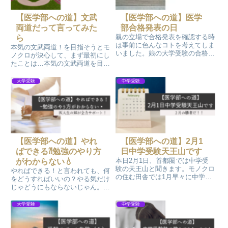
【医学部への道】文武
【医学部への道】医学
両道だって言ってみた
部合格発表の日
親の立場で合格発表を確認する時
ら
は事前に色んなコトを考えてしま
本気の文武両道！を目指そうとモ
いました。娘の大学受験の合格発
ノクロが決心して、まず最初にし
表では浪人したこともあり、色ん
たことは…本気の文武両道を目指
な気持ちを経験しました。合格し
すと大きな声で言い出すことから
たら合格者掲示板を見に行きた
始めました。何も知らないから言
大学受験
中学受験
い！いや行こう！何時間かかって
えたことかもしれませんが、言い
もその日に行こう！行ってきまし
続けました。そのうち当たり前に
た！
なってきます。言ったもの勝ちで
す！
【医学部への道】やれ
【医学部への道】2月1
ばできる⁈勉強のやり方
日中学受験天王山です
本日2月1日、首都圏では中学受
がわからない💧
験の天王山と聞きます。モノクロ
やればできる！と言われても、何
の住む田舎では1月早々に中学受
をどうすればいいの？やる気だけ
験があり、合格発表も終わりまし
じゃどうにもならないじゃん。そ
た。モノクロの甥っ子も無事合格
んな時はFラン教育ママの出番で
しました(^^)本日受験している未
す(^^)わからないコトわかって
大学受験
中学受験
来のライバルに負けないよう充実
る！勉強できるにはどうしたらい
した6年間を過ごして欲しいで
いの⁈と大きな声で相談したら、
す。
助けてくれる人が沢山いました。