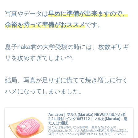
写真やデータは
早めに準備が出来ますので、
余裕を持って準備がおススメ
です。
息子naka君の大学受験の時には、枚数ギリギ
リを攻めすぎてしまい^^;
結局、写真が足りずに慌てて焼き増しに行く
ハメになってしまいました。
Amazon｜マルカ(Maruka) NEWポリ湯たんぽ
2.2L 袋付 ピンク 067112｜マルカ(Maruka) - 湯
たんぽ 通販
湯たんぽをお探しなら低価格・豊富な品ぞろえの
Amazon.co.jpで、マルカ(Maruka) NEWポリ湯たんぽ2.2L
袋付 ピンク 067112を通販でいつでもお安く。アマゾン
配送商品なら通常配送無料（一部除く）。