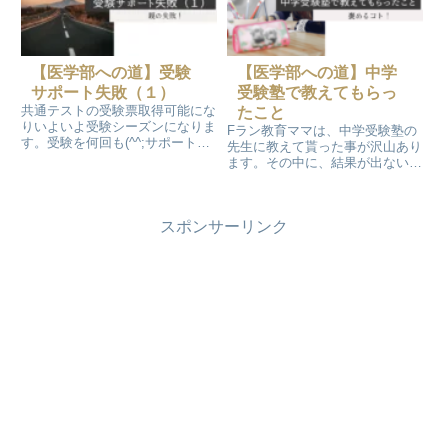
【医学部への道】受験
【医学部への道】中学
サポート失敗（１）
受験塾で教えてもらっ
共通テストの受験票取得可能にな
たこと
りいよいよ受験シーズンになりま
Fラン教育ママは、中学受験塾の
す。受験を何回も(^^;サポートし
先生に教えて貰った事が沢山あり
たモノクロの記録をまとめて再掲
ます。その中に、結果が出ない時
します。1番はモノクロ最大の失
に『褒める』コトがあります。中
敗のお話です💧
学受験が終わっても大学受験の期
間も、参考にさせてもらいまし
スポンサーリンク
た！とっても有り難たかった先生
からのアドバイスのお話しです。