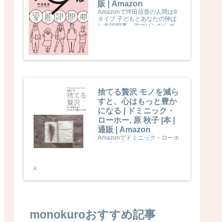
販 | Amazon
Amazonで坪田信貴の人間は9
タイプ 子どもとあなたの伸ば
し方説明書。アマゾンならポイ
ント還元本が多数。坪田信貴作
品ほか、お急ぎ便対象商品は当
日お届けも可能。また人間は9
タイプ 子どもとあなたの伸ば
し方説明書もアマゾン配送商品
なら通常配送無料。
捨てる贅沢 モノを減ら
すと、心はもっと豊か
になる | ドミニック・
ローホー, 原 秋子 |本 |
通販 | Amazon
Amazonでドミニック・ローホ
ー, 原 秋子の捨てる贅沢 モノを
減らすと、心はもっと豊かにな
る。アマゾンならポイント還元
本が多数。ドミニック・ローホ
ー, 原 秋子作品ほか、お急ぎ便
対象商品は当日お届けも可能。
また捨てる贅沢 モノを減らす
と、心はもっと豊かになるもア
マゾン配送商品なら通常配送無
料。
monokuroおすすめ記事