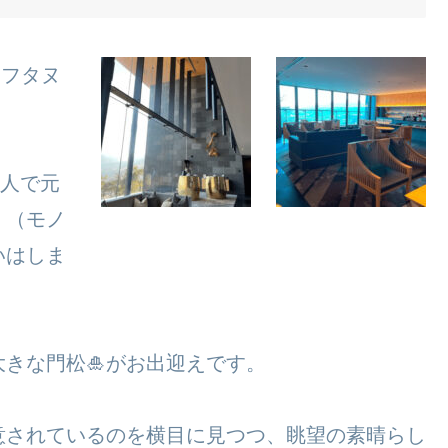
アフタヌ
3人で元
！（モノ
いはしま
大きな門松🎍がお出迎えです。
意されているのを横目に見つつ、眺望の素晴らし