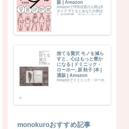
販 | Amazon
Amazonで坪田信貴の人間は9
タイプ 子どもとあなたの伸ば
し方説明書。アマゾンならポイ
ント還元本が多数。坪田信貴作
品ほか、お急ぎ便対象商品は当
日お届けも可能。また人間は9
タイプ 子どもとあなたの伸ば
し方説明書もアマゾン配送商品
なら通常配送無料。
捨てる贅沢 モノを減ら
すと、心はもっと豊か
になる | ドミニック・
ローホー, 原 秋子 |本 |
通販 | Amazon
Amazonでドミニック・ローホ
ー, 原 秋子の捨てる贅沢 モノを
減らすと、心はもっと豊かにな
る。アマゾンならポイント還元
本が多数。ドミニック・ローホ
ー, 原 秋子作品ほか、お急ぎ便
対象商品は当日お届けも可能。
また捨てる贅沢 モノを減らす
と、心はもっと豊かになるもア
マゾン配送商品なら通常配送無
料。
monokuroおすすめ記事