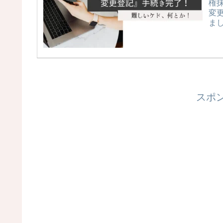
権
変
ま
続
スポ