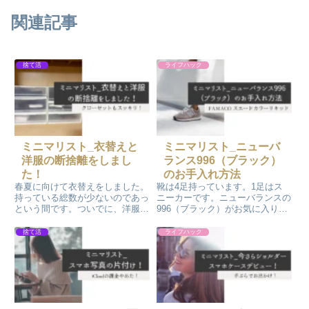
関連記事
捨て活
ライフハック
ミニマリスト_衣替えと
ミニマリスト_ニューバ
洋服の断捨離をしまし
ランス996（ブラック）
た！
のお手入れ方法
春夏に向けて衣替えをしました。
靴は4足持っています。1足はス
持っている総数が少ないのであっ
ニーカーです。ニューバランスの
という間です。ついでに、洋服の
996（ブラック）がお気に入りで
断捨離もしました。着たくない洋
ほぼこればかり履いています。最
服を処分して新しいモノを購入で
近スエード部分を補色する
捨て活
ライフハック
す。洋服が入れ替わって気分もク
『FAMACO スエードカラーリキ
ローゼットもスッキリです！
ッド』（ブラック）を購入してお
手入れしてみました。