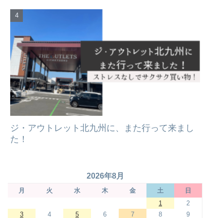
ジ・アウトレット北九州に、また行って来まし
た！
2026年8月
月
火
水
木
金
土
日
1
2
3
4
5
6
7
8
9