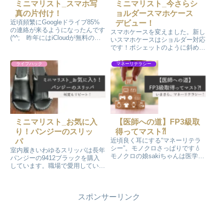
ミニマリスト_スマホ写
ミニマリスト_今さらシ
真の片付け！
ョルダースマホケース
近頃頻繁にGoogleドライブ85%
デビュー！
の連絡が来るようになったんです
スマホケースを変えました。新し
(^^; 昨年にはiCloudが無料の容
いスマホケースはショルダー対応
量が一杯だとかの連絡が頻繁に来
です！ポシェットのように斜めが
たので、課金をするようになった
けして使用します。3年前から憧
のですが…。そこで容量占有の原
れていたのでメッチャ喜んでいま
ライフハック
マネーリテラシー
因でもあるスマホの写真の断捨離
す(^^)/
を開始です！！
ミニマリスト_お気に入
【医師への道】FP3級取
り！パンジーのスリッ
得ってマスト⁈
近頃良く耳にする“マネーリテラ
パ
シー”。モノクロさっぱりです💧
室内履きいわゆるスリッパは長年
モノクロの娘sakiちゃんは医学部
パンジーの9412ブラックを購入
医学科の学生の時に大学のお友達
しています。職場で愛用していま
とFP（ファイナンシャルプラン
す。今まで使っていた分がボロボ
ニング）技能検定3級を取得しま
ロになったので全く同じものを
した。お金の勉強はいいことなの
Amazonで購入しました。シンプ
でモノクロも応援しました。
スポンサーリンク
ルで履きやすく、耐久性もありま
す！