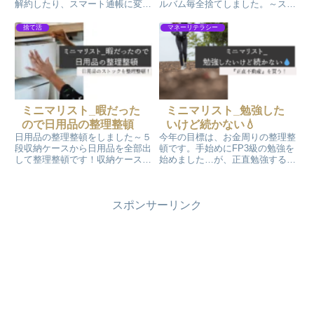
解約したり、スマート通帳に変更
ルバム毎全捨てしました。～スッ
しました。新しくネットバンクの
キリしました。捨てる前に
銀行口座を開設しました！目的は
ScanSnapでスキャンしてPDFで
捨て活
マネーリテラシー
管理しやすくするためです。で
管理する準備をしました。見たい
も…銀行口座解約って大変です💧
時はパソコンで手軽に見ることが
できますので一石二鳥です。
ミニマリスト_暇だった
ミニマリスト_勉強した
ので日用品の整理整頓
いけど続かない💧
日用品の整理整頓をしました～５
今年の目標は、お金周りの整理整
段収納ケースから日用品を全部出
頓です。手始めにFP3級の勉強を
して整理整頓です！収納ケースの
始めました…が、正直勉強するコ
お掃除もしました。綺麗になった
トが辛いです💧勉強を始めると無
ら収納ケースに残した日用品をも
性に他のことがしたくなります…
とに戻しました。スッキリしまし
掃除とか片付けとか(T_T) そこ
スポンサーリンク
た！
で、自身を奮い立たせるために、
ご褒美作戦をたてました！