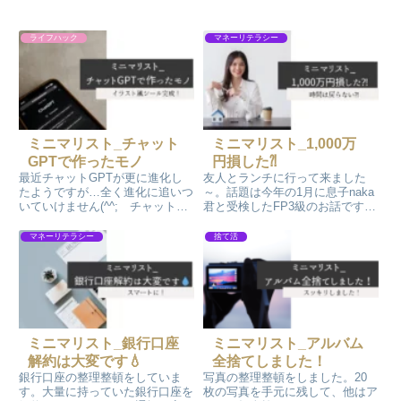
ライフハック
マネーリテラシー
ミニマリスト_チャット
ミニマリスト_1,000万
GPTで作ったモノ
円損した⁈
最近チャットGPTが更に進化し
友人とランチに行って来ました
たようですが…全く進化に追いつ
～。話題は今年の1月に息子naka
いていけません(^^; チャット
君と受検したFP3級のお話です。
GPTで愛犬atoちゃんの写真を可
FP3級を受験するにあたって、お
愛いイラスト風に加工してシール
金周りの勉強ができたことをお話
マネーリテラシー
捨て活
にしてみました～ 可愛く出来ま
したんです！そして、30年に渡
した！
って損した金額のお話も…1千万
円近い金額損した～💧
ミニマリスト_銀行口座
ミニマリスト_アルバム
解約は大変です💧
全捨てしました！
銀行口座の整理整頓をしていま
写真の整理整頓をしました。20
す。大量に持っていた銀行口座を
枚の写真を手元に残して、他はア