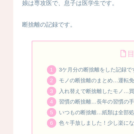
娘は専攻医で、息子は医学生です。
断捨離の記録です。
3ケ月分の断捨離をした記録で
モノの断捨離のまとめ…運転
入れ替えで断捨離したモノ…
習慣の断捨離…長年の習慣の
いつもの断捨離…紙類は全部
色々手放しました！少し楽に