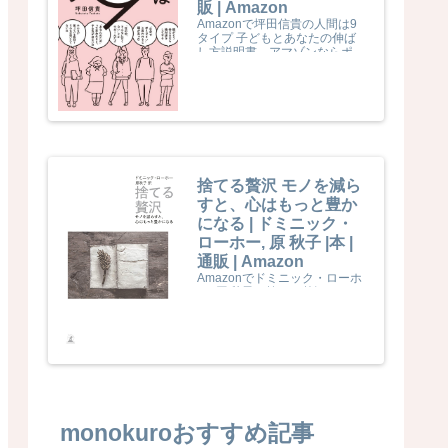
販 | Amazon
Amazonで坪田信貴の人間は9
タイプ 子どもとあなたの伸ば
し方説明書。アマゾンならポイ
ント還元本が多数。坪田信貴作
品ほか、お急ぎ便対象商品は当
日お届けも可能。また人間は9
タイプ 子どもとあなたの伸ば
し方説明書もアマゾン配送商品
なら通常配送無料。
捨てる贅沢 モノを減ら
すと、心はもっと豊か
になる | ドミニック・
ローホー, 原 秋子 |本 |
通販 | Amazon
Amazonでドミニック・ローホ
ー, 原 秋子の捨てる贅沢 モノを
減らすと、心はもっと豊かにな
る。アマゾンならポイント還元
本が多数。ドミニック・ローホ
ー, 原 秋子作品ほか、お急ぎ便
対象商品は当日お届けも可能。
また捨てる贅沢 モノを減らす
と、心はもっと豊かになるもア
マゾン配送商品なら通常配送無
料。
monokuroおすすめ記事