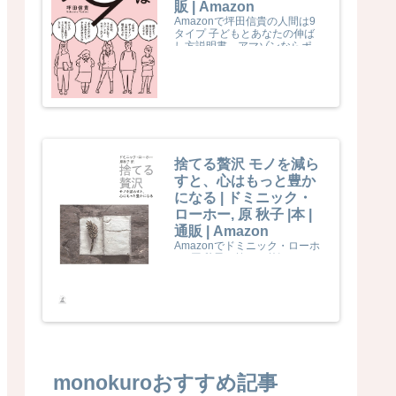
販 | Amazon
Amazonで坪田信貴の人間は9
タイプ 子どもとあなたの伸ば
し方説明書。アマゾンならポイ
ント還元本が多数。坪田信貴作
品ほか、お急ぎ便対象商品は当
日お届けも可能。また人間は9
タイプ 子どもとあなたの伸ば
し方説明書もアマゾン配送商品
なら通常配送無料。
捨てる贅沢 モノを減ら
すと、心はもっと豊か
になる | ドミニック・
ローホー, 原 秋子 |本 |
通販 | Amazon
Amazonでドミニック・ローホ
ー, 原 秋子の捨てる贅沢 モノを
減らすと、心はもっと豊かにな
る。アマゾンならポイント還元
本が多数。ドミニック・ローホ
ー, 原 秋子作品ほか、お急ぎ便
対象商品は当日お届けも可能。
また捨てる贅沢 モノを減らす
と、心はもっと豊かになるもア
マゾン配送商品なら通常配送無
料。
monokuroおすすめ記事