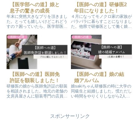
【医学部への道】娘と
【医師への道】研修医2
息子の驚きの成長
年目になりました！
年末に突然大きなブリを頂きまし
４月になってモノクロ家の家族が
た。とっても嬉しいけどこれどう
バラバラに暮らすことになりまし
すの？困っていたら、医学部医学
た。他県で研修医として働く娘
科の学生の娘と息子が２人で協力
sakiちゃん。地元大学近くで一人
して大きなブリをマルマル1匹捌
暮らしを楽しんでいる息子naka
医師への道
医師への道
いて、お刺身やらカマやら綺麗に
君。東京で単身赴任をするコトに
作ってくれてお掃除まで完璧でし
なったモノクロ夫。自宅のモノク
た。手際が良くて、感心すること
ロと愛犬atoちゃんです。
しきりです。
【医師への道】医師免
【医師への道】娘の結
許証を額装しました！
婚アルバム
研修医の娘から医師免許証の額装
娘sakiちゃん研修医の時に大学の
を相談されました。地元の老舗の
同級生と結婚しました。慌ただし
文房具屋さんに額装専門の店員さ
い時間をやりくりしながら2人で
んがいらっしゃるので、プロに相
準備していました。結婚式のアル
談するコトをおススメしたんで
バムはホテルの写真屋さん製作の
す！先日、そのお店で額装をお願
豪華アルバムではなく、ネット業
スポンサーリンク
いしまして、受け取ってきまし
者さんに依頼して写真集のような
た！メッチャカッコイイ～
アルバムを貰いました。モノクロ
それをスキャンしてPDF化して電
子書籍にしてアイパッドで何時で
も見ることが出来るようにしまし