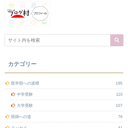
カテゴリー
医学部への道標
195
中学受験
110
大学受験
107
医師への道
76
エッセイ
41