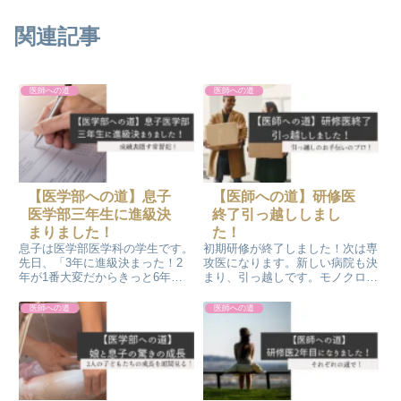
関連記事
医師への道
医師への道
【医学部への道】息子
【医師への道】研修医
医学部三年生に進級決
終了引っ越ししまし
まりました！
た！
息子は医学部医学科の学生です。
初期研修が終了しました！次は専
先日、「3年に進級決まった！2
攻医になります。新しい病院も決
年が1番大変だからきっと6年ま
まり、引っ越しです。モノクロ引
で大丈夫！」と報告があったので
っ越しのお手伝いに行ってきまし
すが…。中高と勉強せずに成績表
た～。最後にテレビの配線隠しを
医師への道
医師への道
を隠す常習犯でしたので、勉強に
施して引っ越しのお手伝いが終了
関して信用しておりませんが、取
しました！
りあえずホッとしたところです。