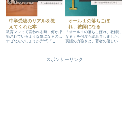
す。
中学受験のリアルを教
オール１の落ちこぼ
えてくれた本
れ、教師になる
教育ママって言われる時、何か揶
「オール１の落ちこぼれ、教師に
揄されているような気になるのは
なる」を何度も読み直しました。
ナゼなんでしょうか(*^^*)「この
実話の力強さと、著者の優しいお
私が合格させる！」を読んだ後
人柄から伝わるメッセージの
は“教育ママ“がむしろ褒め言葉に
数々。そして、熱い思いが溢れて
聞こえてきました！勉強を頑張る
います。この本を読んで思ったこ
スポンサーリンク
子どもはカッコイイ！応援するマ
とを素直に書きました。
マも素敵！