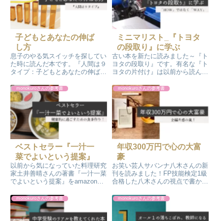
子どもとあなたの伸ば
ミニマリスト_『トヨタ
し方
の段取り』に学ぶ
息子のやる気スイッチを探してい
古い本を新たに読みました～『ト
た時に読んだ本です。『人間は９
ヨタの段取り』です。有名な『ト
タイプ：子どもとあなたの伸ばし
ヨタの片付け』は以前から読んだ
方説明書』ビリギャル著者の坪田
ことがあったんですが、段取りは
信貴先生の本です。「勉強しな
読んだことが無かったんです。メ
monokuroさんの参考書
monokuroさんの参考書
い！」と宣言していた息子を変え
ッチャ学びがありました！
てくれたありがたい本の紹介で
す。やる気スイッチ見つかりまし
た～
ベストセラー『一汁一
年収300万円で心の大富
菜でよいという提案』
豪
以前から気になっていた料理研究
お笑い芸人サバンナ八木さんの新
家土井善晴さんの著書『一汁一菜
刊を読みました！FP技能検定1級
でよいという提案』をamazonの
合格した八木さんの視点で書かれ
kindle電子書籍で購入して読みま
た書籍でメッチャ面白かったで
した。購入のきっかけは友人のお
す！読んだらメルカリで売るつも
monokuroさんの参考書
monokuroさんの参考書
家で丁寧に作った美味しいお味噌
りだったのですが、スキャンして
汁をご馳走になったことでした。
電子書籍化して、iPadに保存しま
した。何度も読み返そうと思いま