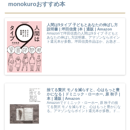
monokuroおすすめ本
人間は9タイプ 子どもとあなたの伸ばし方
説明書 | 坪田信貴 |本 | 通販 | Amazon
Amazonで坪田信貴の人間は9タイプ 子どもと
あなたの伸ばし方説明書。アマゾンならポイン
ト還元本が多数。坪田信貴作品ほか、お急ぎ便
対象商品は当日お届けも可能。また人間は9タ
イプ 子どもとあなたの伸ばし方説明書もアマゾ
ン配送商品なら通常配送無料。
捨てる贅沢 モノを減らすと、心はもっと豊
かになる | ドミニック・ローホー, 原 秋子 |
本 | 通販 | Amazon
Amazonでドミニック・ローホー, 原 秋子の捨
てる贅沢 モノを減らすと、心はもっと豊かにな
る。アマゾンならポイント還元本が多数。ドミ
ニック・ローホー, 原 秋子作品ほか、お急ぎ便
対象商品は当日お届けも可能。また捨てる贅沢
モノを減らすと、心はもっと豊かになるもアマ
ゾン配送商品なら通常配送無料。