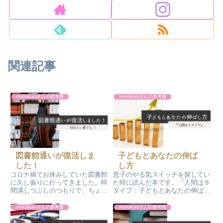
関連記事
monokuroさんの参考書
monokuroさんの参考書
図書館通いが復活しま
子どもとあなたの伸ば
した！
し方
コロナ禍でお休みしていた図書館
息子のやる気スイッチを探してい
に久し振りに行ってきました。時
た時に読んだ本です。『人間は９
間潰しつぶしのつもりで、ちょっ
タイプ：子どもとあなたの伸ばし
とウロウロするつもりだったので
方説明書』ビリギャル著者の坪田
すが、思いがけず気になる本を発
信貴先生の本です。「勉強しな
monokuroさんの参考書
monokuroさんの参考書
見して、お借りしてしまいまし
い！」と宣言していた息子を変え
た。久しぶりの図書館楽しかった
てくれたありがたい本の紹介で