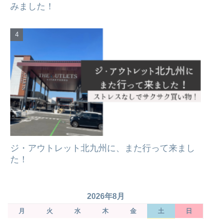
みました！
ジ・アウトレット北九州に、また行って来まし
た！
2026年8月
月
火
水
木
金
土
日