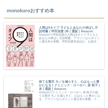
monokuroおすすめ本
人間は9タイプ 子どもとあなたの伸ばし方
説明書 | 坪田信貴 |本 | 通販 | Amazon
Amazonで坪田信貴の人間は9タイプ 子どもと
あなたの伸ばし方説明書。アマゾンならポイン
ト還元本が多数。坪田信貴作品ほか、お急ぎ便
対象商品は当日お届けも可能。また人間は9タ
イプ 子どもとあなたの伸ばし方説明書もアマゾ
ン配送商品なら通常配送無料。
捨てる贅沢 モノを減らすと、心はもっと豊
かになる | ドミニック・ローホー, 原 秋子 |
本 | 通販 | Amazon
Amazonでドミニック・ローホー, 原 秋子の捨
てる贅沢 モノを減らすと、心はもっと豊かにな
る。アマゾンならポイント還元本が多数。ドミ
ニック・ローホー, 原 秋子作品ほか、お急ぎ便
対象商品は当日お届けも可能。また捨てる贅沢