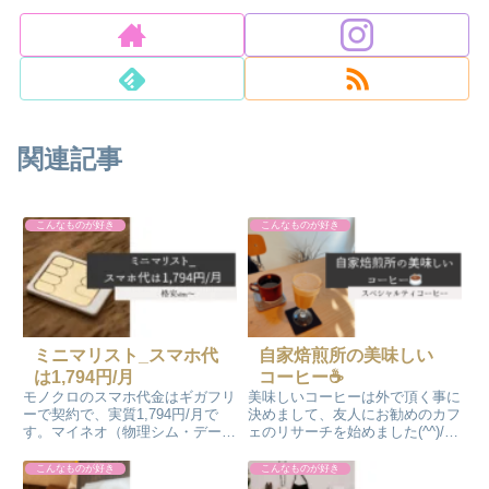
関連記事
こんなものが好き
こんなものが好き
ミニマリスト_スマホ代
自家焙煎所の美味しい
は1,794円/月
コーヒー☕
モノクロのスマホ代金はギガフリ
美味しいコーヒーは外で頂く事に
ーで契約で、実質1,794円/月で
決めまして、友人にお勧めのカフ
す。マイネオ（物理シム・データ
ェのリサーチを始めました(^^)/
通信）とPovo（eSIM・音声用）
そして、今まで通りすがりに『こ
の2社の契約をしています。スマ
こ気になるな～』とただ思ってい
こんなものが好き
こんなものが好き
ホは、iPhoneシムフリースマホ
ただけのカフェに実際に行ってみ