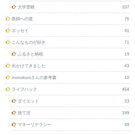
大学受験
107
医師への道
76
エッセイ
41
こんなものが好き
71
ふるさと納税
19
出かけてきました
43
monokuroさんの参考書
10
ライフハック
464
ダイエット
23
捨て活
189
マネーリテラシー
49