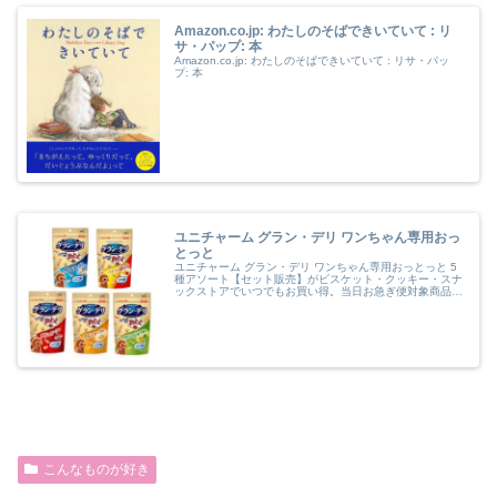
Amazon.co.jp: わたしのそばできいていて : リ
サ・パップ: 本
Amazon.co.jp: わたしのそばできいていて : リサ・パッ
プ: 本
ユニチャーム グラン・デリ ワンちゃん専用おっ
とっと
ユニチャーム グラン・デリ ワンちゃん専用おっとっと 5
種アソート【セット販売】がビスケット・クッキー・スナ
ックストアでいつでもお買い得。当日お急ぎ便対象商品
は、当日お届け可能です。アマゾン配送商品は、通常配送
無料（一部除く）。
こんなものが好き