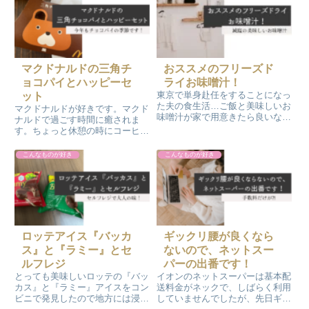
を使用しています。
たりすることを始めました！
マクドナルドの三角チ
おススメのフリーズド
ョコパイとハッピーセ
ライお味噌汁！
東京で単身赴任をすることになっ
ット
た夫の食生活…ご飯と美味しいお
マクドナルドが好きです。マクド
味噌汁が家で用意きたら良いな
ナルドで過ごす時間に癒されま
～。そこで早速、お手軽なフリー
す。ちょっと休憩の時にコーヒー
ズドライの減塩味噌汁やスープ類
と一緒に「ポテト」「アップルパ
を試食しました！メッチャ美味し
イ」「フィレオフィッシュ」そし
こんなものが好き
こんなものが好き
い減塩のお味噌汁を発見です(^^)/
て冬限定「三角チョコパイ」を頂
自分用にも購入しました。
きます。「ドナルドマクドナルド
ハウス」にも賛同しています。
ロッテアイス『バッカ
ギックリ腰が良くなら
ス』と『ラミー』とセ
ないので、ネットスー
ルフレジ
パーの出番です！
とっても美味しいロッテの『バッ
イオンのネットスーパーは基本配
カス』と『ラミー』アイスをコン
送料金がネックで、しばらく利用
ビニで発見したので地方には浸透
していませんでしたが、先日ギッ