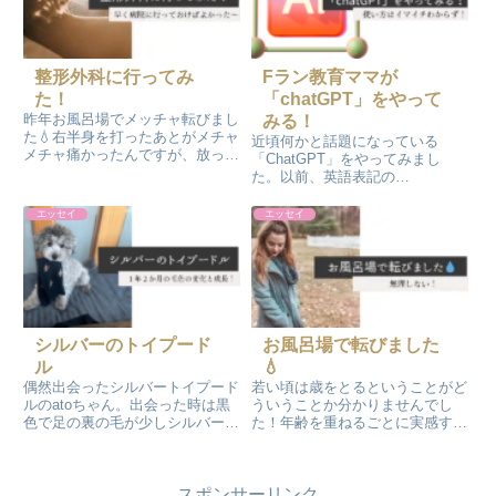
整形外科に行ってみ
Fラン教育ママが
た！
「chatGPT」をやって
昨年お風呂場でメッチャ転びまし
みる！
た💧右半身を打ったあとがメチャ
近頃何かと話題になっている
メチャ痛かったんですが、放って
「ChatGPT」をやってみまし
おくことにしたんです(^^; その
た。以前、英語表記の
うち痛みも治まるだろう！…年末
「ChatGPT」にやる気をそがれ
年始ずっと「痛たたたっ」と言っ
ていましたが、娘に設定をお願い
エッセイ
エッセイ
ていたら、帰省した家族から整形
して、どうにか使えるようになり
外科行くことを勧められ…
ました。さっそく質問すると長文
で答えてくれました！AIってすご
いんだね～
シルバーのトイプード
お風呂場で転びました
ル
💧
偶然出会ったシルバートイプード
若い頃は歳をとるということがど
ルのatoちゃん。出会った時は黒
ういうことか分かりませんでし
色で足の裏の毛が少しシルバーだ
た！年齢を重ねるごとに実感する
ったのにドンドン変化していきま
出来事に出くわします💧今回予想
す！1歳２か月の今はシルバー多
外に転んで痛手が大きかったモノ
めです。YouTubeでシルバートイ
クロ…年を取ったことを実感しま
スポンサーリンク
プードルのワンちゃんが出てくる
した！ご自愛がますます大事にな