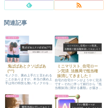
関連記事
エッセイ
エッセイ
鬼ばばあとクソばばあ
ミニマリスト_住宅ロー
(^^)
ン完済_法務局で抵当権
モノクロ、褒め上手だと言われる
抹消してきました！
ことがありますが、本当の褒め上
自宅の住宅ローンがようやく完済
手は何の特技も無いモノクロを褒
です～それに伴って銀行から『抵
めて育ててくれたモノクロの親か
当権抹消に関する書類』が届きま
もしれません！『友達が皆いい
した。司法書士さんに『抵当権抹
子』そんな自慢の友達の可愛いお
消手続き』を依頼しようと思った
エッセイ
エッセイ
嬢さんの発言を思い出すとあった
のですが…自分ですることにしま
かい気持ちになって、今でも笑っ
した！出来ました(^^)v
ちゃいます！