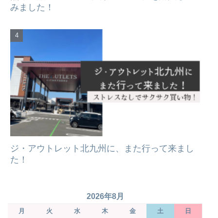
みました！
ジ・アウトレット北九州に、また行って来まし
た！
2026年8月
月
火
水
木
金
土
日