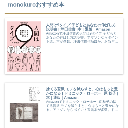
monokuroおすすめ本
人間は9タイプ 子どもとあなたの伸ばし方
説明書 | 坪田信貴 |本 | 通販 | Amazon
Amazonで坪田信貴の人間は9タイプ 子どもと
あなたの伸ばし方説明書。アマゾンならポイン
ト還元本が多数。坪田信貴作品ほか、お急ぎ便
対象商品は当日お届けも可能。また人間は9タ
イプ 子どもとあなたの伸ばし方説明書もアマゾ
ン配送商品なら通常配送無料。
捨てる贅沢 モノを減らすと、心はもっと豊
かになる | ドミニック・ローホー, 原 秋子 |
本 | 通販 | Amazon
Amazonでドミニック・ローホー, 原 秋子の捨
てる贅沢 モノを減らすと、心はもっと豊かにな
る。アマゾンならポイント還元本が多数。ドミ
ニック・ローホー, 原 秋子作品ほか、お急ぎ便
対象商品は当日お届けも可能。また捨てる贅沢
モノを減らすと、心はもっと豊かになるもアマ
ゾン配送商品なら通常配送無料。