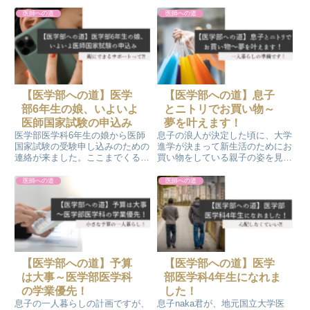
科の学生の娘と息子が２人で協力
うすぐ終了予定です。タイミング
して大きなブリをマルマル1匹捌
が大事だと思い過ぎて時期を逃し
医師への道
医師への道
いて、お刺身やらカマやら綺麗に
てしまったとＦラン教育ママのモ
作ってくれてお掃除まで完璧でし
ノクロ後悔していました。大人の
た。手際が良くて、感心すること
矯正歯科も選択としてアリです
しきりです。
ね！
【医学部への道】医学
【医学部への道】息子
部6年生の娘、いよいよ
とニトリでお買い物～
医師国家試験の申込み
夢を叶えます！
医学部医学科6年生の娘から医師
息子の浪人が決定した頃に、大学
国家試験の受験申し込みのための
進学が決まって新生活のためにお
連絡が来ました。ここまでくると
買い物をしている親子の姿を見か
親のモノクロのできるサポートは
けました。当時のモノクロその姿
見守ることと、受験費用の支払い
に憧れました(^^)チョットいいな
医師への道
医師への道
のみです(^^)そして、無事に医師
ぁ～。それから数年、この春から
免許を取得できることを祈りまー
息子は一人暮らしです。ニトリで
す。
一緒にお買い物をして夢を叶えよ
うと思います！
【医学部への道】予算
【医学部への道】医学
は大事～医学部医学科
部医学科4年生になれま
の学業優先！
した！
息子の一人暮らしの計画ですが、
息子naka君が、地元国立大学医