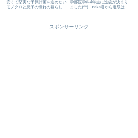
安くて堅実な予算計画を進めたい
学部医学科4年生に進級が決まり
モノクロと息子の憧れの暮らしの
ました(^^) naka君から進級は心
ギャップで親子バトルになりまし
配要らないと言われてはいたので
た。バトル後に頓挫していた一人
すが。「良かった～」と安堵して
暮らし計画ですが、医学部医学科
いるんです。naka君が公立中高
スポンサーリンク
6年生の娘のアドバイスもあり、
一貫校時代成績が地の底だったか
学業優先の堅実な予算計画となり
らなんです。
ました。