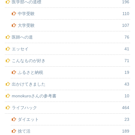
医学部への道標
196
中学受験
110
大学受験
107
医師への道
76
エッセイ
41
こんなものが好き
71
ふるさと納税
19
出かけてきました
43
monokuroさんの参考書
10
ライフハック
464
ダイエット
23
捨て活
189