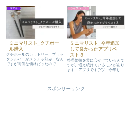
ず、乾燥機をほとんど使用してい
機任せだったんです。昨年末位か
なかったのですが、改めて使用し
ら自宅の洗車を始めたんです。き
捨て活
ライフハック
たところメッチャ楽だと改めて実
っかけはYouTubeです。最近オー
感しました(^^)洗濯物は自分で干
トバックスの決算セールチラシを
すものと思い込んでいたのです…
見ていたら…
ミニマリスト_クチポー
ミニマリスト_今年追加
ル購入
して良かったアプリベ
クチポールのカラトリー、ブラッ
スト３
クシルバーがメッチャ好み！なん
整理整頓を常に心がけているんで
ですが高価な価格だったのでニト
すが、増え続けているモノがあり
リで似た感じのカラトリを購入し
ます…アプリです(^^)/ 今年もい
て使用していました。大満足だっ
くつかスマホの中に追加しまし
たんです！なんですが、最近自分
た！でも新たなアプリの追加で生
用にクチポールのカラトリー購入
活が便利で快適になりました。今
しました～
スポンサーリンク
年追加したアプリベスト3のお話
しです。