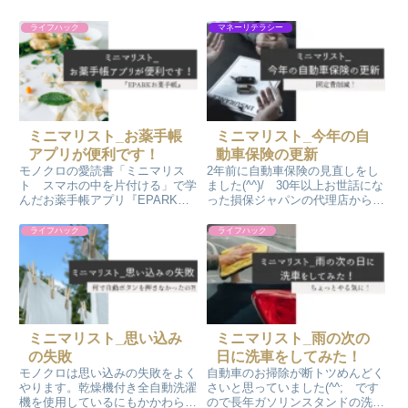
ライフハック
マネーリテラシー
ミニマリスト_お薬手帳
ミニマリスト_今年の自
アプリが便利です！
動車保険の更新
モノクロの愛読書「ミニマリス
2年前に自動車保険の見直しをし
ト スマホの中を片付ける」で学
ました(^^)/ 30年以上お世話にな
んだお薬手帳アプリ『EPARKお
った損保ジャパンの代理店から損
薬手帳』。お薬手帳のスマホアプ
保ジャパンのネット保険へ変更し
リです。調剤薬局で待たずにお薬
ました。支払いが随分小さくなり
ライフハック
ライフハック
を購入できますし、スマホアプリ
ました。有難いです。
ですので、そもそも手帳を持たな
くて済みます。とっても便利で
す！
ミニマリスト_思い込み
ミニマリスト_雨の次の
の失敗
日に洗車をしてみた！
モノクロは思い込みの失敗をよく
自動車のお掃除が断トツめんどく
やります。乾燥機付き全自動洗濯
さいと思っていました(^^; です
機を使用しているにもかかわら
ので長年ガソリンスタンドの洗車