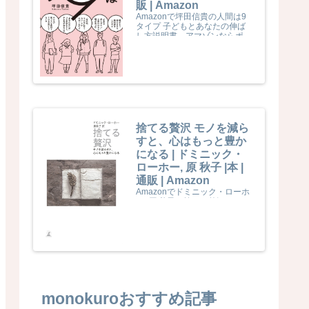
販 | Amazon
Amazonで坪田信貴の人間は9
タイプ 子どもとあなたの伸ば
し方説明書。アマゾンならポイ
ント還元本が多数。坪田信貴作
品ほか、お急ぎ便対象商品は当
日お届けも可能。また人間は9
タイプ 子どもとあなたの伸ば
し方説明書もアマゾン配送商品
なら通常配送無料。
捨てる贅沢 モノを減ら
すと、心はもっと豊か
になる | ドミニック・
ローホー, 原 秋子 |本 |
通販 | Amazon
Amazonでドミニック・ローホ
ー, 原 秋子の捨てる贅沢 モノを
減らすと、心はもっと豊かにな
る。アマゾンならポイント還元
本が多数。ドミニック・ローホ
ー, 原 秋子作品ほか、お急ぎ便
対象商品は当日お届けも可能。
また捨てる贅沢 モノを減らす
と、心はもっと豊かになるもア
マゾン配送商品なら通常配送無
料。
monokuroおすすめ記事