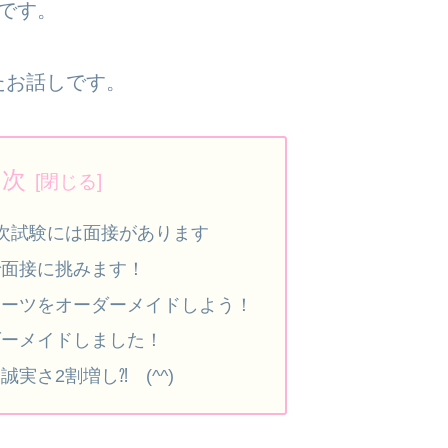
です。
たお話しです。
目次
次試験には面接があります
で面接に挑みます！
スーツをオーダーメイドしよう！
ダーメイドしました！
実さ2割増し⁈ (^^)