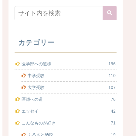
カテゴリー
医学部への道標
196
中学受験
110
大学受験
107
医師への道
76
エッセイ
42
こんなものが好き
71
ふるさと納税
19