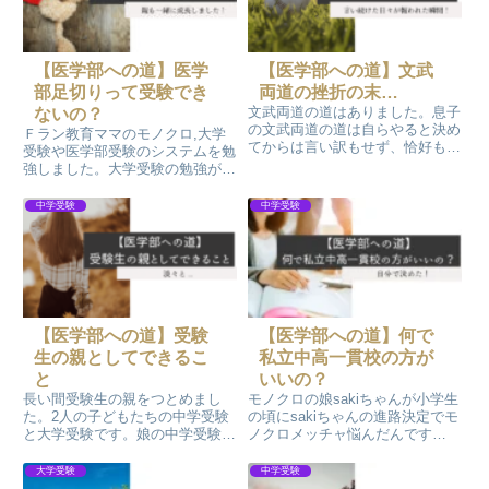
【医学部への道】医学
【医学部への道】文武
部足切りって受験でき
両道の挫折の末…
文武両道の道はありました。息子
ないの？
の文武両道の道は自らやると決め
Ｆラン教育ママのモノクロ,大学
てからは言い訳もせず、恰好もつ
受験や医学部受験のシステムを勉
けずに、一から勉強することでし
強しました。大学受験の勉強がど
た。遠回りをした文武両道の道で
れだけ大変なことなのか改めて知
すが、国立医学部医学科に合格す
ることになりました。受験のシス
中学受験
中学受験
るまで歩み切ったのは、野球をし
テムも各大学細かく違います。現
ていたからだと思っています。
状を知って目標を具体的に知るこ
とがストレスない受験期間を過ご
す秘訣です。
【医学部への道】受験
【医学部への道】何で
生の親としてできるこ
私立中高一貫校の方が
と
いいの？
長い間受験生の親をつとめまし
モノクロの娘sakiちゃんが小学生
た。2人の子どもたちの中学受験
の頃にsakiちゃんの進路決定でモ
と大学受験です。娘の中学受験か
ノクロメッチャ悩んだんです
ら息子の2浪の期間が終わるま
(^^; 正直高額な授業料を支払っ
で…^^;受験学年では、家の雰囲
て迄私立の超高一貫校に行かなく
大学受験
中学受験
気がウキウキせずに、かつ暗くな
ても授業料の安い国立中学や公立