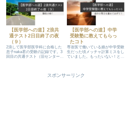
らないようにひたすら淡々と過ご
中高一貫校でイイじゃないかと…
すことを心がけていました!!
そんなモノクロが娘の進学後に私
立中高一貫校がメッチャいいと思
うコトに…
【医学部への道】2浪共
【医学部への道】中学
通テスト2日目終了の夜
受験塾に教えてもらっ
（９）
たコト
2浪して医学部医学科に合格した
専攻医で働いている娘が中学受験
息子naka君の受験の記録です。3
生だった頃メッチャ計算ミスをし
回目の共通テスト（旧センター試
ていました。もったいない！と思
験）2日目を受験終了後の夜
って注意していたFラン教育ママ
は…。各予備校の予想回答を元に
のモノクロに塾の先生が教えてく
自己採点をします。
れたことです。『計算問題をミス
スポンサーリンク
しないように努力している姿勢を
お母さんは褒めて下さい』