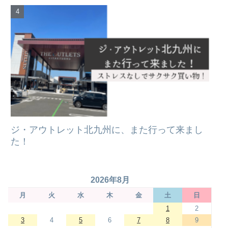
ジ・アウトレット北九州に、また行って来まし
た！
2026年8月
月
火
水
木
金
土
日
1
2
3
4
5
6
7
8
9