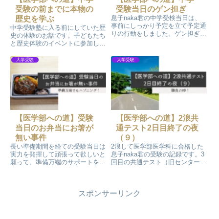
伝わります！
受験の前までに本物の
受験当日のゲン担ぎ
息子naka君の中学受検当日は、
歴史を学ぶ
事前にしっかり予定を立て予定通
中学受験塾に入る前にしていた歴
りの行動をしました。ゲン担ぎの
史の体験のお話です。子どもたち
チョコレート購入も予定に入れて
と歴史体験のイベントに参加した
いました。そんなことを知ってか
り、世界遺産や名城、名園等を見
知らずか息子には、あっさり拒否
学に行きました。歴史に全く興味
大学受験
大学受験
されしまいました。不安だったの
のない子どもたちが、ママのため
は親の方ばかりだったようです。
ならと一緒に学んでくれ、そして
教えてくれました。アウトプット
もママのためです。
【医学部への道】受験
【医学部への道】2浪共
当日のお弁当にお箸が
通テスト2日目終了の夜
無い事件
（９）
長い準備期間を経ての受験当日は
2浪して医学部医学科に合格した
実力を発揮して頑張って欲しいと
息子naka君の受験の記録です。3
願って、準備万端のサポートをし
回目の共通テスト（旧センター試
て受験会場に送り届けます。とこ
験）2日目を受験終了後の夜
ろが、コンビニで購入した昼食用
は…。各予備校の予想回答を元に
のお弁当にお箸が入っていなかっ
自己採点をします。
スポンサーリンク
たハプニングがありました。完璧
なサポートは難しいですね…^^;