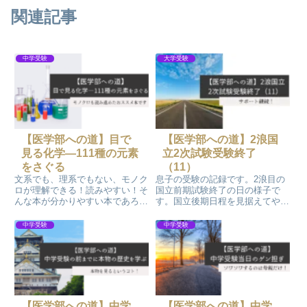
関連記事
中学受験
大学受験
【医学部への道】目で
【医学部への道】2浪国
見る化学―111種の元素
立2次試験受験終了
をさぐる
（11）
文系でも、理系でもない、モノク
息子の受験の記録です。2浪目の
ロが理解できる！読みやすい！そ
国立前期試験終了の日の様子で
んな本が分かりやすい本であろう
す。国立後期日程を見据えてやる
と思い、子育ての時に選んできま
出来ことは…
した。文系でも、理系でもないモ
中学受験
中学受験
ノクロが理解できる、読みやす
い、そんな本が分かりやすい本で
あろうと思い、子育ての時に選ん
できました。化学の絵本「目で見
る化学」は化学にまつわる話がふ
んだんに描かれています。ビジュ
アルも素敵です。化学は面白いが
【医学部への道】中学
【医学部への道】中学