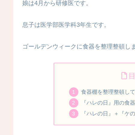
娘は4月から研修医です。
息子は医学部医学科3年生です。
ゴールデンウィークに食器を整理整頓し
食器棚を整理整頓し
『ハレの日』用の食器
『ハレの日』＋『ケの