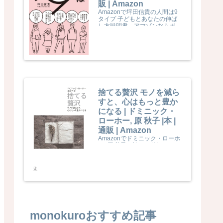
販 | Amazon
Amazonで坪田信貴の人間は9
タイプ 子どもとあなたの伸ば
し方説明書。アマゾンならポイ
ント還元本が多数。坪田信貴作
品ほか、お急ぎ便対象商品は当
日お届けも可能。また人間は9
タイプ 子どもとあなたの伸ば
し方説明書もアマゾン配送商品
なら通常配送無料。
捨てる贅沢 モノを減ら
すと、心はもっと豊か
になる | ドミニック・
ローホー, 原 秋子 |本 |
通販 | Amazon
Amazonでドミニック・ローホ
ー, 原 秋子の捨てる贅沢 モノを
減らすと、心はもっと豊かにな
る。アマゾンならポイント還元
本が多数。ドミニック・ローホ
ー, 原 秋子作品ほか、お急ぎ便
対象商品は当日お届けも可能。
また捨てる贅沢 モノを減らす
と、心はもっと豊かになるもア
マゾン配送商品なら通常配送無
料。
monokuroおすすめ記事